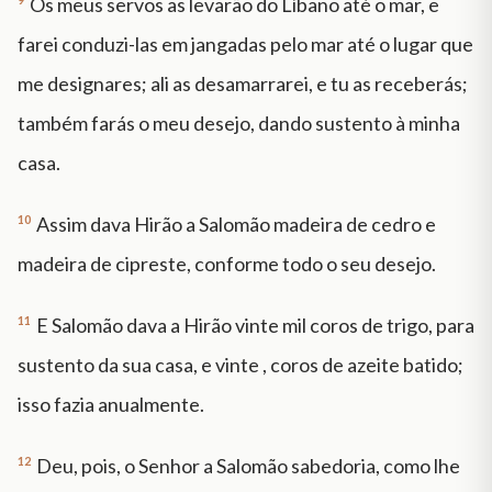
Os meus servos as levarão do Líbano até o mar, e
farei conduzi-las em jangadas pelo mar até o lugar que
me designares; ali as desamarrarei, e tu as receberás;
também farás o meu desejo, dando sustento à minha
casa.
10
Assim dava Hirão a Salomão madeira de cedro e
madeira de cipreste, conforme todo o seu desejo.
11
E Salomão dava a Hirão vinte mil coros de trigo, para
sustento da sua casa, e vinte , coros de azeite batido;
isso fazia anualmente.
12
Deu, pois, o Senhor a Salomão sabedoria, como lhe