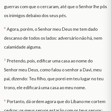
guerras com que o cercaram, até que o Senhor lhe pôs
os inimigos debaixo dos seus pés.
4
Agora, porém, o Senhor meu Deus me tem dado
descanso de todos os lados: adversário não há, nem
calamidade alguma.
5
Pretendo, pois, edificar uma casa ao nome do
Senhor meu Deus, como falou o senhor a Davi, meu
pai, dizendo: Teu filho, que porei em teu lugar no teu
trono, ele edificará uma casa ao meu nome.
6
Portanto, dá ordem agora que do Líbano me cortem
cedros; os meus servos estarão com os teus servos;