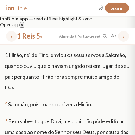
ion
Bible
🌙
Sign in
ionBible app
— read offline, highlight & sync
Open app
×
‹
1 Reis 5
›
Almeida (Portuguese)
Aa
▾
✕
1
Hirão, rei de Tiro, enviou os seus servos a Salomão,
mt 5
nt faith
"peace that passeth"
grace -law
quando ouviu que o haviam ungido rei em lugar de seu
pai; porquanto Hirão fora sempre muito amigo de
Davi.
2
Salomão, pois, mandou dizer a Hirão.
3
Bem sabes tu que Davi, meu pai, não pôde edificar
uma casa ao nome do Senhor seu Deus, por causa das