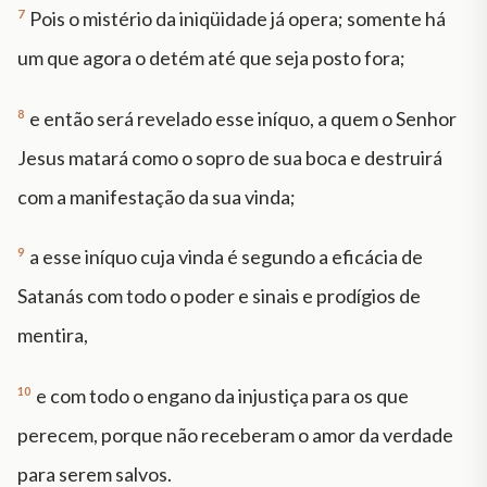
7
Pois o mistério da iniqüidade já opera; somente há
um que agora o detém até que seja posto fora;
8
e então será revelado esse iníquo, a quem o Senhor
Jesus matará como o sopro de sua boca e destruirá
com a manifestação da sua vinda;
9
a esse iníquo cuja vinda é segundo a eficácia de
Satanás com todo o poder e sinais e prodígios de
mentira,
10
e com todo o engano da injustiça para os que
perecem, porque não receberam o amor da verdade
para serem salvos.