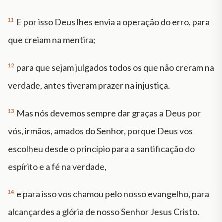
11
E por isso Deus lhes envia a operação do erro, para
que creiam na mentira;
12
para que sejam julgados todos os que não creram na
verdade, antes tiveram prazer na injustiça.
13
Mas nós devemos sempre dar graças a Deus por
vós, irmãos, amados do Senhor, porque Deus vos
escolheu desde o princípio para a santificação do
espírito e a fé na verdade,
14
e para isso vos chamou pelo nosso evangelho, para
alcançardes a glória de nosso Senhor Jesus Cristo.