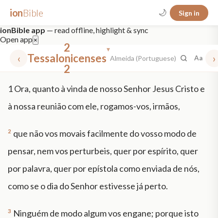
ion
Bible
🌙
Sign in
ionBible app
— read offline, highlight & sync
Open app
×
2
▾
‹
Tessalonicenses
›
Almeida (Portuguese)
Aa
2
✕
1
Ora, quanto à vinda de nosso Senhor Jesus Cristo e
mt 5
nt faith
"peace that passeth"
grace -law
à nossa reunião com ele, rogamos-vos, irmãos,
2
que não vos movais facilmente do vosso modo de
pensar, nem vos perturbeis, quer por espírito, quer
por palavra, quer por epístola como enviada de nós,
como se o dia do Senhor estivesse já perto.
3
Ninguém de modo algum vos engane; porque isto