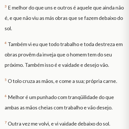
3
E melhor do que uns e outros é aquele que ainda não
é, e que não viu as más obras que se fazem debaixo do
sol.
4
Também vi eu que todo trabalho e toda destreza em
obras provêm da inveja que o homem tem do seu
próximo. Também isso é e vaidade e desejo vão.
5
O tolo cruza as mãos, e come a sua; própria carne.
6
Melhor é um punhado com tranqüilidade do que
ambas as mãos cheias com trabalho e vão desejo.
7
Outra vez me volvi, e vi vaidade debaixo do sol.