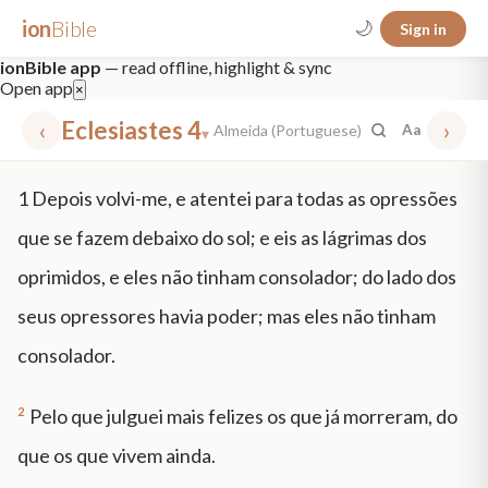
ion
Bible
🌙
Sign in
ionBible app
— read offline, highlight & sync
Open app
×
‹
Eclesiastes 4
›
Almeida (Portuguese)
Aa
▾
✕
1
Depois volvi-me, e atentei para todas as opressões
mt 5
nt faith
"peace that passeth"
grace -law
que se fazem debaixo do sol; e eis as lágrimas dos
oprimidos, e eles não tinham consolador; do lado dos
seus opressores havia poder; mas eles não tinham
consolador.
2
Pelo que julguei mais felizes os que já morreram, do
que os que vivem ainda.