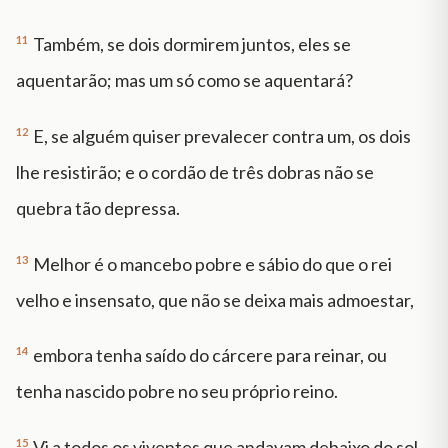
11
Também, se dois dormirem juntos, eles se
aquentarão; mas um só como se aquentará?
12
E, se alguém quiser prevalecer contra um, os dois
lhe resistirão; e o cordão de três dobras não se
quebra tão depressa.
13
Melhor é o mancebo pobre e sábio do que o rei
velho e insensato, que não se deixa mais admoestar,
14
embora tenha saído do cárcere para reinar, ou
tenha nascido pobre no seu próprio reino.
15
Vi a todos os viventes que andavam debaixo do sol,