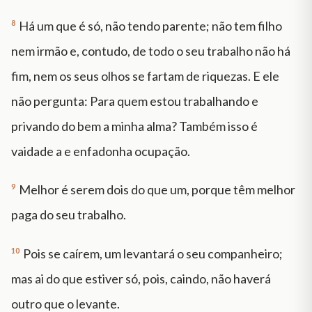
8
Há um que é só, não tendo parente; não tem filho
nem irmão e, contudo, de todo o seu trabalho não há
fim, nem os seus olhos se fartam de riquezas. E ele
não pergunta: Para quem estou trabalhando e
privando do bem a minha alma? Também isso é
vaidade a e enfadonha ocupação.
9
Melhor é serem dois do que um, porque têm melhor
paga do seu trabalho.
10
Pois se caírem, um levantará o seu companheiro;
mas ai do que estiver só, pois, caindo, não haverá
outro que o levante.