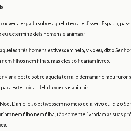
da.
trouxer a espada sobre aquela terra, e disser: Espada, pass
 eu extermine dela homens e animais;
aqueles três homens estivessem nela, vivo eu, diz o Senho
 nem filhos nem filhas, mas eles só ficariam livres.
enviar a peste sobre aquela terra, e derramar o meu furor 
 para exterminar dela homens e animais;
Noé, Daniel e Jó estivessem no meio dela, vivo eu, diz o S
rariam nem filho nem filha, tão somente livrariam as suas pr
iça.