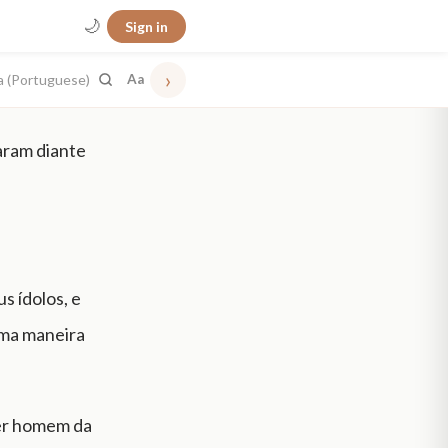
🌙
Sign in
›
a (Portuguese)
Aa
aram diante
s ídolos, e
uma maneira
uer homem da