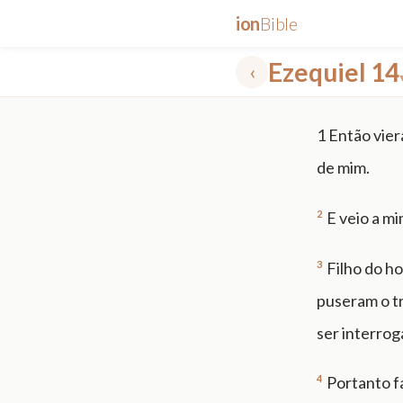
ion
Bible
Ezequiel 14
‹
✕
1
Então vier
mt 5
nt faith
"peace that passeth"
grace -law
de mim.
2
E veio a mi
3
Filho do h
puseram o t
ser interrog
4
Portanto f