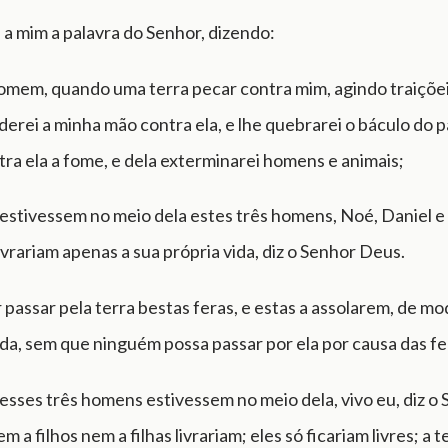
 a mim a palavra do Senhor, dizendo:
homem, quando uma terra pecar contra mim, agindo traiçõ
erei a minha mão contra ela, e lhe quebrarei o báculo do p
tra ela a fome, e dela exterminarei homens e animais;
estivessem no meio dela estes três homens, Noé, Daniel e J
livrariam apenas a sua própria vida, diz o Senhor Deus.
r passar pela terra bestas feras, e estas a assolarem, de mo
da, sem que ninguém possa passar por ela por causa das fe
esses três homens estivessem no meio dela, vivo eu, diz o
 a filhos nem a filhas livrariam; eles só ficariam livres; a 