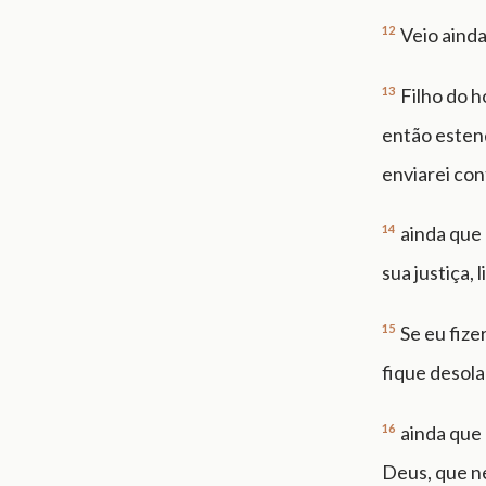
12
Veio ainda
13
Filho do 
então estend
enviarei con
14
ainda que 
sua justiça, 
15
Se eu fize
fique desola
16
ainda que 
Deus, que nem