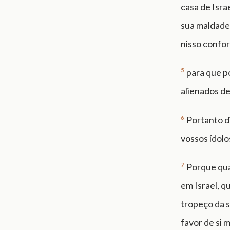
casa de Isra
sua maldade 
nisso confor
5
para que p
alienados de
6
Portanto di
vossos ídolo
7
Porque qua
em Israel, q
tropeço da s
favor de si 