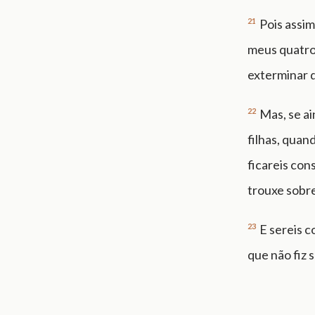
21
Pois assi
meus quatro 
exterminar 
22
Mas, se ai
filhas, quan
ficareis con
trouxe sobre
23
E sereis c
que não fiz 