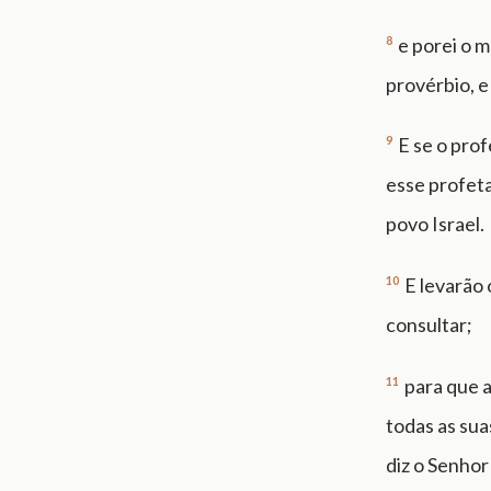
8
e porei o m
provérbio, e
9
E se o prof
esse profeta
povo Israel.
10
E levarão 
consultar;
11
para que a
todas as sua
diz o Senhor