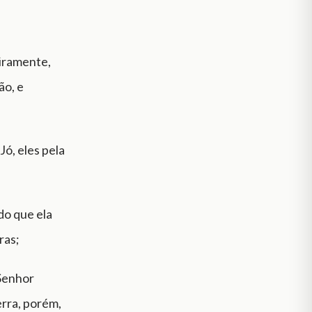
eiramente,
ão, e
ó, eles pela
do que ela
ras;
 Senhor
terra, porém,