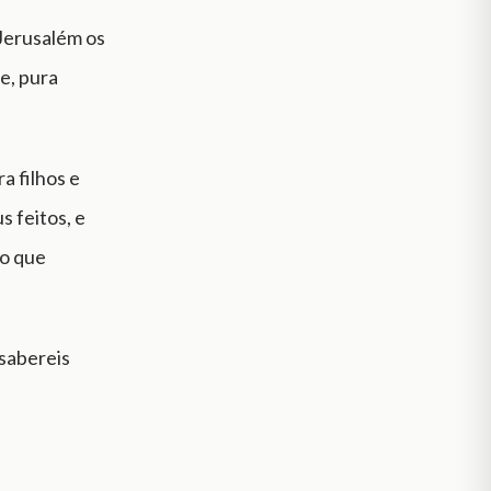
 Jerusalém os
te, pura
a filhos e
s feitos, e
 o que
 sabereis