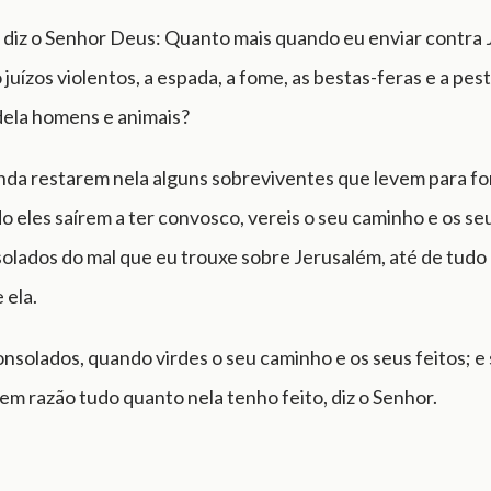
m diz o Senhor Deus: Quanto mais quando eu enviar contra
juízos violentos, a espada, a fome, as bestas-feras e a pes
dela homens e animais?
nda restarem nela alguns sobreviventes que levem para for
do eles saírem a ter convosco, vereis o seu caminho e os seu
solados do mal que eu trouxe sobre Jerusalém, até de tudo
 ela.
onsolados, quando virdes o seu caminho e os seus feitos; e
sem razão tudo quanto nela tenho feito, diz o Senhor.