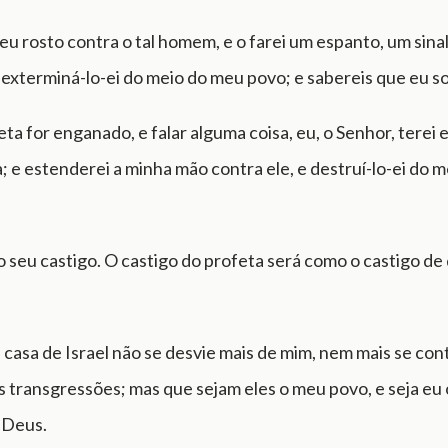
eu rosto contra o tal homem, e o farei um espanto, um sina
 exterminá-lo-ei do meio do meu povo; e sabereis que eu s
eta for enganado, e falar alguma coisa, eu, o Senhor, tere
; e estenderei a minha mão contra ele, e destruí-lo-ei do 
o seu castigo. O castigo do profeta será como o castigo d
 casa de Israel não se desvie mais de mim, nem mais se co
s transgressões; mas que sejam eles o meu povo, e seja eu
 Deus.