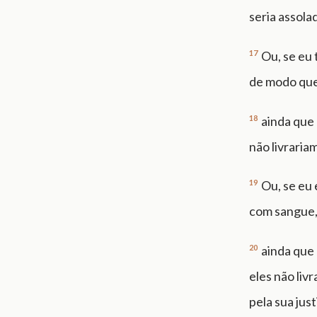
seria assola
17
Ou, se eu 
de modo que
18
ainda que 
não livrariam
19
Ou, se eu 
com sangue,
20
ainda que 
eles não liv
pela sua just