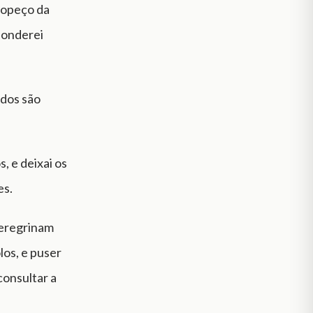
tropeço da
sponderei
odos são
, e deixai os
es.
peregrinam
los, e puser
consultar a