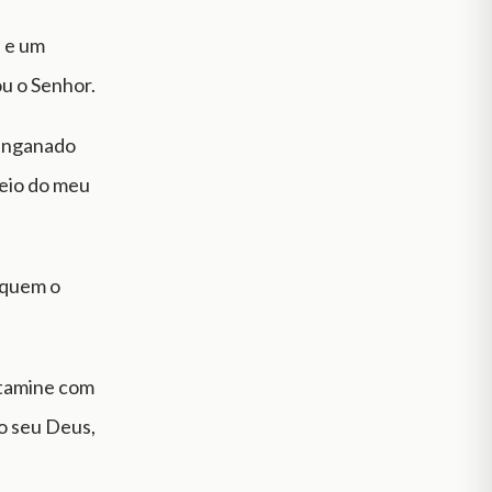
l e um
ou o Senhor.
i enganado
meio do meu
e quem o
ntamine com
 o seu Deus,