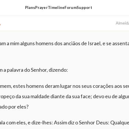
Plans
Prayer
Timeline
Forum
Support
Almeid
▾
am a mim alguns homens dos anciãos de Israel, e se assent
m a palavra do Senhor, dizendo:
omem, estes homens deram lugar nos seus corações aos seu
ropeço da sua maldade diante da sua face; devo eu de alg
ado por eles?
ala com eles, e dize-lhes: Assim diz o Senhor Deus: Qualq