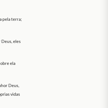
a pela terra;
r Deus, eles
sobre ela
enhor Deus,
óprias vidas