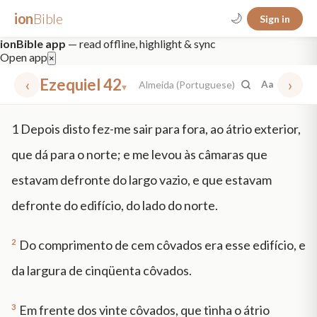
ion
Bible
🌙
Sign in
ionBible app
— read offline, highlight & sync
Open app
×
‹
Ezequiel 42
›
Almeida (Portuguese)
Aa
▾
✕
1
Depois disto fez-me sair para fora, ao átrio exterior,
mt 5
nt faith
"peace that passeth"
grace -law
que dá para o norte; e me levou às câmaras que
estavam defronte do largo vazio, e que estavam
defronte do edifício, do lado do norte.
2
Do comprimento de cem côvados era esse edifício, e
da largura de cinqüenta côvados.
3
Em frente dos vinte côvados, que tinha o átrio