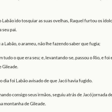
 Labão ido tosquiar as suas ovelhas, Raquel furtou os ídol
 seu pai.
u a Labão, o arameu, não lhe fazendo saber que fugia;
m tudo o que era seu; e, levantando-se, passou o Rio, e foi
 Gileade.
o dia foi Labão avisado de que Jacó havia fugido.
ando consigo seus irmãos, seguiu atrás de Jacó jornada de
na montanha de Gileade.