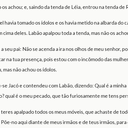
o os achou; e, saindo da tenda de Léia, entrou na tenda de 
l havia tomado os ídolos e os havia metido na albarda do c
 cima deles. Labão apalpou toda a tenda, mas não os acho
e a seu pai: Não se acenda a ira nos olhos de meu senhor, p
tar na tua presença, pois estou com o incômodo das mulhe
, mas não achou os ídolos.
u-se Jacó e contendeu com Labão, dizendo: Qual é a minha
o? qual é o meu pecado, que tão furiosamente me tens pe
 teres apalpado todos os meus móveis, que achaste de tod
. Põe-no aqui diante de meus irmãos e de teus irmãos, para