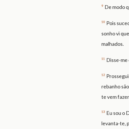
9
De modo qu
10
Pois suce
sonho vi que
malhados.
11
Disse-me o
12
Prossegui
rebanho são 
te vem faze
13
Eu sou o 
levanta-te, p