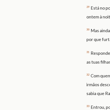
29
Está no p
ontem à noit
30
Mas ainda 
por que fur
31
Respondeu
as tuas filha
32
Com quem 
irmãos desco
sabia que Ra
33
Entrou, po