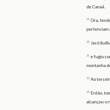
de Canaã.
19
Ora, tendo
pertenciam a
20
Jacó iludi
21
e fugiu co
montanha de
22
Ao terceir
23
Então, tom
alcançou-o 