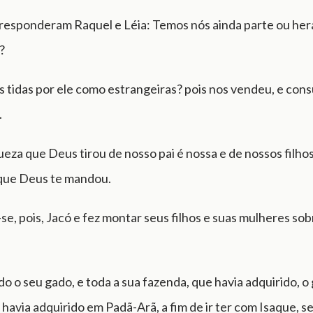
 responderam Raquel e Léia: Temos nós ainda parte ou her
?
 tidas por ele como estrangeiras? pois nos vendeu, e con
.
ueza que Deus tirou de nosso pai é nossa e de nossos filhos
 que Deus te mandou.
e, pois, Jacó e fez montar seus filhos e suas mulheres sob
do o seu gado, e toda a sua fazenda, que havia adquirido, 
 havia adquirido em Padã-Arã, a fim de ir ter com Isaque, seu