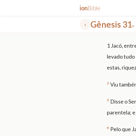
ion
Bible
Gênesis 31
‹
▾
✕
1
Jacó, entr
mt 5
nt faith
"peace that passeth"
grace -law
levado tudo 
estas, rique
2
Viu também
3
Disse o Sen
parentela; e
4
Pelo que J