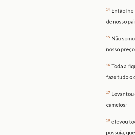
14
Então lhe
de nosso pai
15
Não somos
nosso preço
16
Toda a riq
faze tudo o
17
Levantou-s
camelos;
18
e levou to
possuía, que