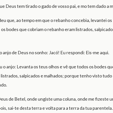
e Deus tem tirado o gado de vosso pai, e mo tem dado a m
deu que, ao tempo em que o rebanho concebia, levantei os
 os bodes que cobriam o rebanho eram listrados, salpicado
 anjo de Deus no sonho: Jacó! Eu respondi: Eis-me aqui.
u o anjo: Levanta os teus olhos e vê que todos os bodes q
listrados, salpicados e malhados; porque tenho visto tudo
ndo.
Deus de Betel, onde ungiste uma coluna, onde me fizeste u
ois, sai-te desta terra e volta para a terra da tua parentela.