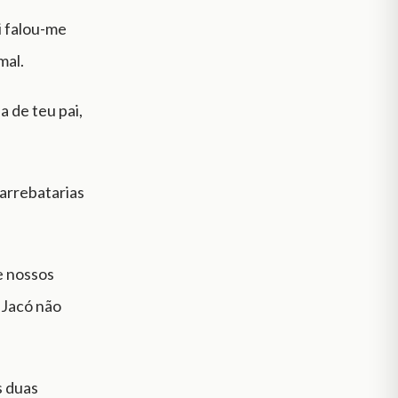
i falou-me
mal.
 de teu pai,
arrebatarias
e nossos
 Jacó não
s duas