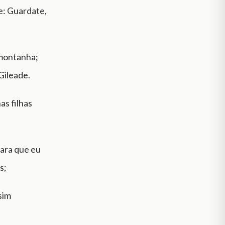
e: Guardate,
 montanha;
Gileade.
as filhas
para que eu
s;
sim