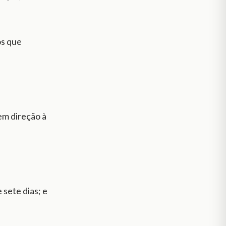
os que
 em direção à
 sete dias; e