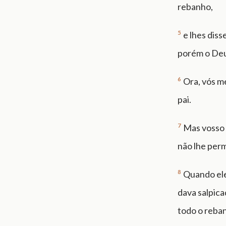
rebanho,
5
e lhes dis
porém o Deu
6
Ora, vós m
pai.
7
Mas vosso 
não lhe perm
8
Quando ele 
dava salpica
todo o reban