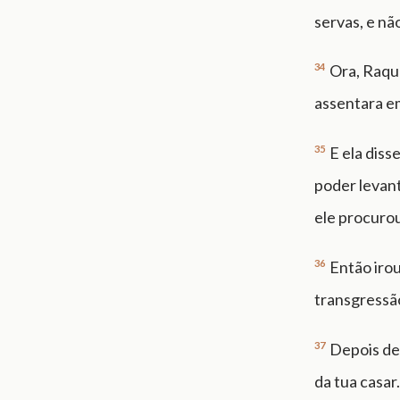
servas, e nã
34
Ora, Raque
assentara em
35
E ela diss
poder levan
ele procurou
36
Então iro
transgressã
37
Depois de
da tua casar