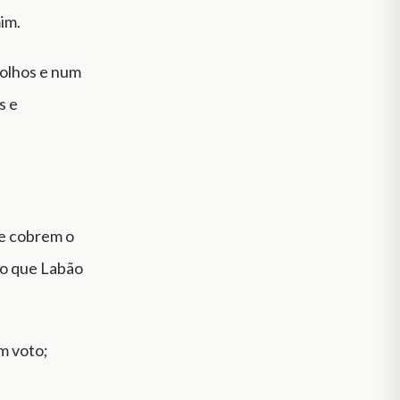
im.
 olhos e num
s e
ue cobrem o
 o que Labão
m voto;