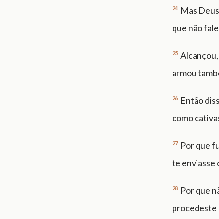
24
Mas Deus 
que não fal
25
Alcançou, 
armou també
26
Então diss
como cativa
27
Por que fu
te enviasse 
28
Por que nã
procedeste 