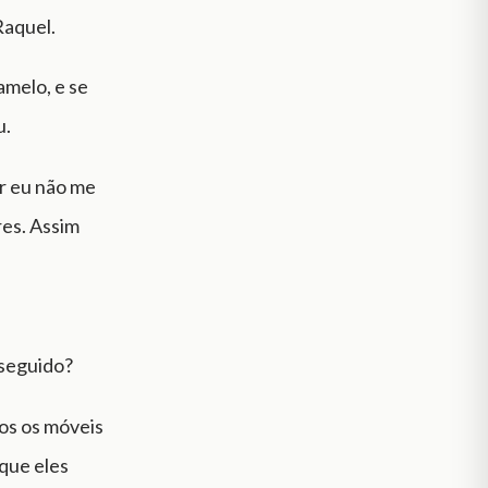
Raquel.
amelo, e se
u.
or eu não me
res. Assim
rseguido?
os os móveis
 que eles