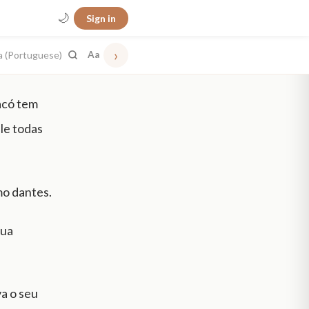
🌙
Sign in
›
a (Portuguese)
Aa
Jacó tem
ele todas
mo dantes.
tua
a o seu