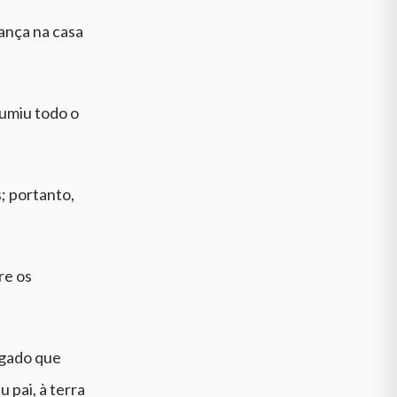
ança na casa
sumiu todo o
; portanto,
re os
o gado que
 pai, à terra