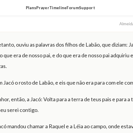
Plans
Prayer
Timeline
Forum
Support
Almeid
etanto, ouviu as palavras dos filhos de Labão, que diziam: 
o que era de nosso pai, e do que era de nosso pai adquiriu 
zas.
 Jacó o rosto de Labão, e eis que não era para com ele co
hor, então, a Jacó: Volta para a terra de teus pais e para a 
 eu serei contigo.
acó mandou chamar a Raquel e a Léia ao campo, onde estav