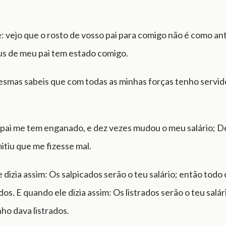
se: vejo que o rosto de vosso pai para comigo não é como a
s de meu pai tem estado comigo.
esmas sabeis que com todas as minhas forças tenho servid
pai me tem enganado, e dez vezes mudou o meu salário; D
itiu que me fizesse mal.
dizia assim: Os salpicados serão o teu salário; então todo
dos. E quando ele dizia assim: Os listrados serão o teu salár
ho dava listrados.