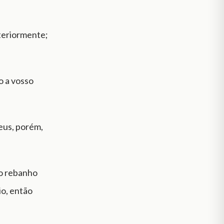
nteriormente;
o a vosso
eus, porém,
 o rebanho
io, então