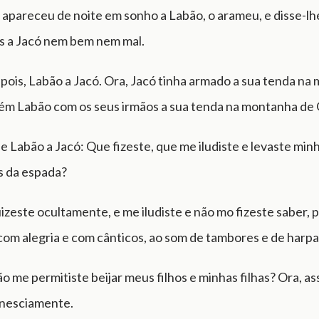
apareceu de noite em sonho a Labão, o arameu, e disse-lh
es a Jacó nem bem nem mal.
pois, Labão a Jacó. Ora, Jacó tinha armado a sua tenda na
m Labão com os seus irmãos a sua tenda na montanha de 
e Labão a Jacó: Que fizeste, que me iludiste e levaste minh
s da espada?
izeste ocultamente, e me iludiste e não mo fizeste saber, 
com alegria e com cânticos, ao som de tambores e de harpa
o me permitiste beijar meus filhos e minhas filhas? Ora, as
nesciamente.