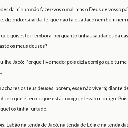
oder da minha mão fazer-vos o mal, mas o Deus de vosso pa
e, dizendo: Guarda-te, que não fales a Jacó nem bem nem 
que quiseste ir embora, porquanto tinhas saudades da casa
taste os meus deuses?
-lhe Jacó: Porque tive medo; pois dizia comigo que tu me 
s.
achares os teus deuses, porém, esse não viverá; diante d
bre o que é teu do que está comigo, e leva-o contigo. Pois
quel os tinha furtado.
is, Labão na tenda de Jacó, na tenda de Léia e na tenda da