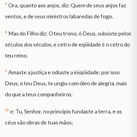
7
Ora, quanto aos anjos, diz: Quem de seus anjos faz
ventos, e de seus ministros labaredas de fogo.
8
Mas do Filho diz: O teu trono, ó Deus, subsiste pelos
séculos dos séculos, e cetro de eqüidade é o cetro do
teu reino.
9
Amaste a justiça e odiaste a iniqüidade; por isso
Deus, o teu Deus, te ungiu com óleo de alegria, mais
do que a teus companheiros;
10
e: Tu, Senhor, no princípio fundaste a terra, e os
céus são obras de tuas mãos;