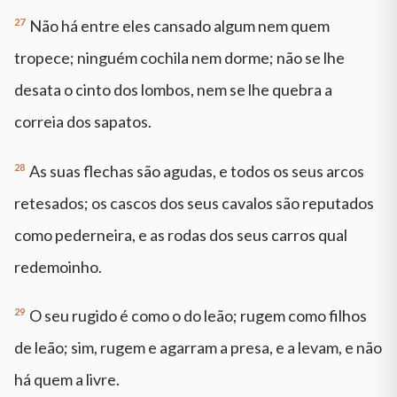
27
Não há entre eles cansado algum nem quem
tropece; ninguém cochila nem dorme; não se lhe
desata o cinto dos lombos, nem se lhe quebra a
correia dos sapatos.
28
As suas flechas são agudas, e todos os seus arcos
retesados; os cascos dos seus cavalos são reputados
como pederneira, e as rodas dos seus carros qual
redemoinho.
29
O seu rugido é como o do leão; rugem como filhos
de leão; sim, rugem e agarram a presa, e a levam, e não
há quem a livre.