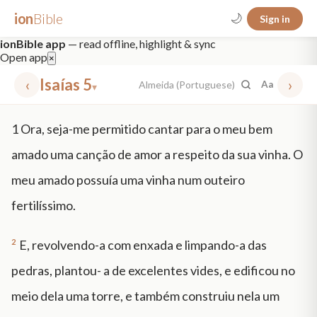
ion
Bible
🌙
Sign in
ionBible app
— read offline, highlight & sync
Open app
×
‹
Isaías 5
›
Almeida (Portuguese)
Aa
▾
✕
1
Ora, seja-me permitido cantar para o meu bem
mt 5
nt faith
"peace that passeth"
grace -law
amado uma canção de amor a respeito da sua vinha. O
meu amado possuía uma vinha num outeiro
fertilíssimo.
2
E, revolvendo-a com enxada e limpando-a das
pedras, plantou- a de excelentes vides, e edificou no
meio dela uma torre, e também construiu nela um