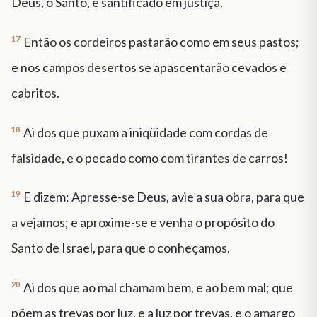
Deus, o Santo, é santificado em justiça.
17
Então os cordeiros pastarão como em seus pastos;
e nos campos desertos se apascentarão cevados e
cabritos.
18
Ai dos que puxam a iniqüidade com cordas de
falsidade, e o pecado como com tirantes de carros!
19
E dizem: Apresse-se Deus, avie a sua obra, para que
a vejamos; e aproxime-se e venha o propósito do
Santo de Israel, para que o conheçamos.
20
Ai dos que ao mal chamam bem, e ao bem mal; que
põem as trevas por luz, e a luz por trevas, e o amargo