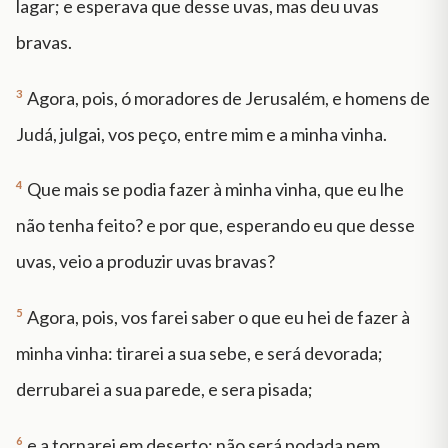
lagar; e esperava que desse uvas, mas deu uvas
bravas.
3
Agora, pois, ó moradores de Jerusalém, e homens de
Judá, julgai, vos peço, entre mim e a minha vinha.
4
Que mais se podia fazer à minha vinha, que eu lhe
não tenha feito? e por que, esperando eu que desse
uvas, veio a produzir uvas bravas?
5
Agora, pois, vos farei saber o que eu hei de fazer à
minha vinha: tirarei a sua sebe, e será devorada;
derrubarei a sua parede, e sera pisada;
6
e a tornarei em deserto; não será podada nem