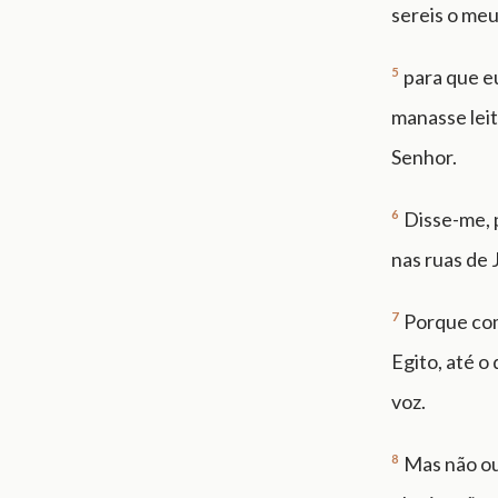
sereis o meu
5
para que e
manasse leit
Senhor.
6
Disse-me, 
nas ruas de 
7
Porque com 
Egito, até o
voz.
8
Mas não ou