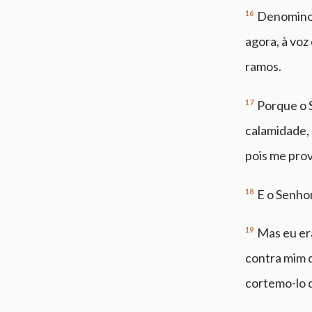
16
Denominou-
agora, à voz
ramos.
17
Porque o S
calamidade, 
pois me prov
18
E o Senhor
19
Mas eu er
contra mim 
cortemo-lo d