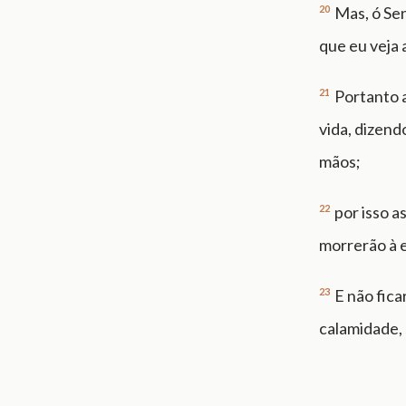
20
Mas, ó Sen
que eu veja 
21
Portanto 
vida, dizend
mãos;
22
por isso a
morrerão à e
23
E não fica
calamidade, 