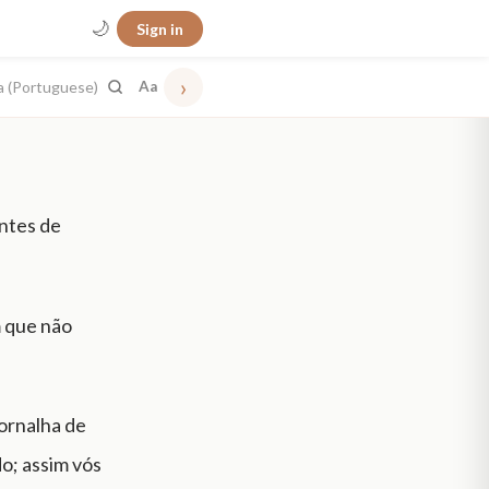
🌙
Sign in
›
a (Portuguese)
Aa
antes de
m que não
fornalha de
o; assim vós