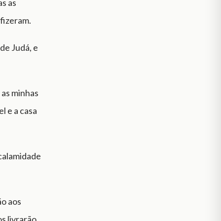
as as
 fizeram.
de Judá, e
 as minhas
el e a casa
 calamidade
ão aos
s livrarão