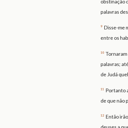
obstinação d
palavras des
9
Disse-me m
entre os hab
10
Tornaram à
palavras; at
de Judá queb
11
Portanto 
de que não p
12
Então irão
deuses a que