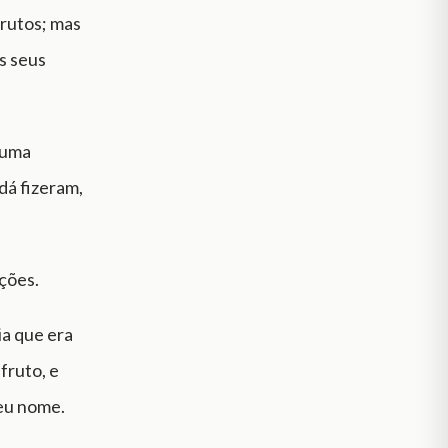
frutos; mas
s seus
 uma
dá fizeram,
ações.
ia que era
fruto, e
seu nome.