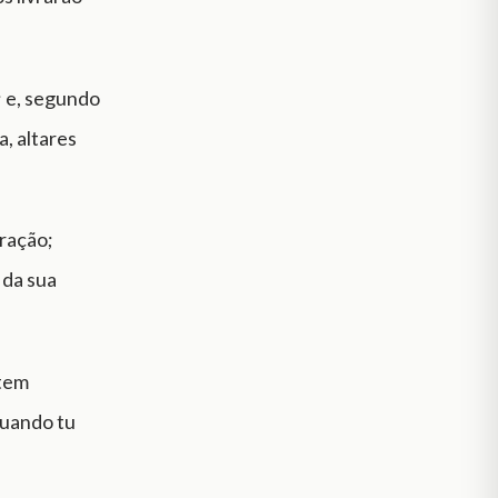
; e, segundo
, altares
oração;
 da sua
 tem
Quando tu