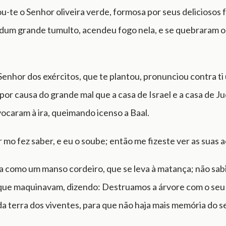
te o Senhor oliveira verde, formosa por seus deliciosos 
 dum grande tumulto, acendeu fogo nela, e se quebraram o
enhor dos exércitos, que te plantou, pronunciou contra ti
por causa do grande mal que a casa de Israel e a casa de Ju
ocaram à ira, queimando icenso a Baal.
 mo fez saber, e eu o soube; então me fizeste ver as suas 
a como um manso cordeiro, que se leva à matança; não sab
que maquinavam, dizendo: Destruamos a árvore com o seu 
a terra dos viventes, para que não haja mais memória do 