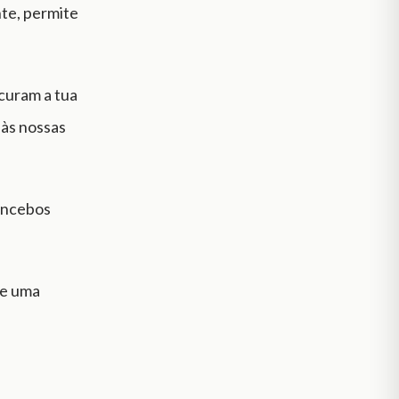
nte, permite
curam a tua
 às nossas
mancebos
te uma