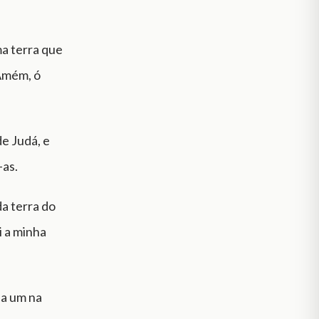
ma terra que
 Amém, ó
de Judá, e
-as.
da terra do
i a minha
da um na