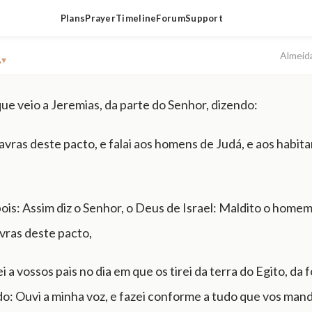
Plans
Prayer
Timeline
Forum
Support
1
Almeid
▾
que veio a Jeremias, da parte do Senhor, dizendo:
avras deste pacto, e falai aos homens de Judá, e aos habit
pois: Assim diz o Senhor, o Deus de Israel: Maldito o home
avras deste pacto,
 a vossos pais no dia em que os tirei da terra do Egito, da 
do: Ouvi a minha voz, e fazei conforme a tudo que vos mand