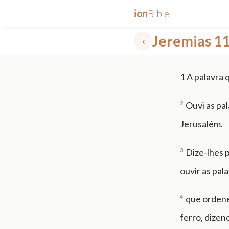
ion
Bible
Jeremias 1
‹
✕
1
A palavra 
mt 5
nt faith
"peace that passeth"
grace -law
2
Ouvi as pal
Jerusalém.
3
Dize-lhes 
ouvir as pal
4
que ordenei
ferro, dizen