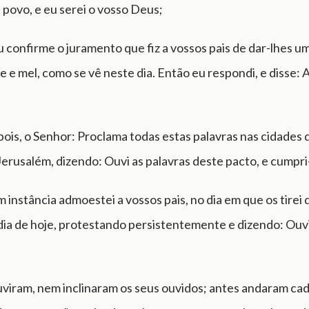
 povo, e eu serei o vosso Deus;
u confirme o juramento que fiz a vossos pais de dar-lhes u
e e mel, como se vê neste dia. Então eu respondi, e disse:
pois, o Senhor: Proclama todas estas palavras nas cidades 
Jerusalém, dizendo: Ouvi as palavras deste pacto, e cumpri
instância admoestei a vossos pais, no dia em que os tirei 
 dia de hoje, protestando persistentemente e dizendo: Ouv
viram, nem inclinaram os seus ouvidos; antes andaram ca