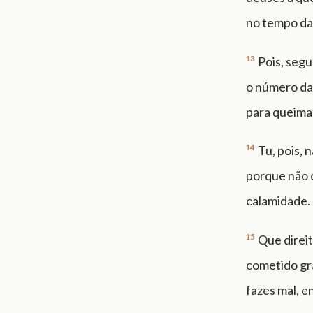
no tempo da
13
Pois, segu
o número das
para queimar
14
Tu, pois, 
porque não 
calamidade.
15
Que direi
cometido gr
fazes mal, e