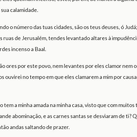
 sua calamidade.
ndo o número das tuas cidades, são os teus deuses, ó Judá
 ruas de Jerusalém, tendes levantado altares à impudência
des incenso a Baal.
não ores por este povo, nem levantes por eles clamor nem 
os ouvirei no tempo em que eles clamarem a mim por causa
to tem a minha amada na minha casa, visto que com muitos
ande abominação, e as carnes santas se desviaram de ti? 
ntão andas saltando de prazer.