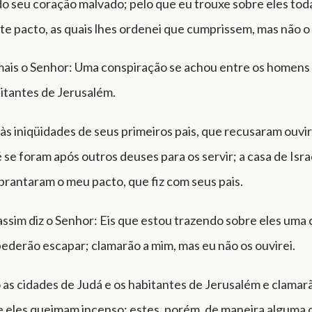
o seu coração malvado; pelo que eu trouxe sobre eles tod
te pacto, as quais lhes ordenei que cumprissem, mas não o
ais o Senhor: Uma conspiração se achou entre os homens 
itantes de Jerusalém.
s iniqüidades de seus primeiros pais, que recusaram ouvir
é se foram após outros deuses para os servir; a casa de Isra
rantaram o meu pacto, que fiz com seus pais.
assim diz o Senhor: Eis que estou trazendo sobre eles uma
ederão escapar; clamarão a mim, mas eu não os ouvirei.
 as cidades de Judá e os habitantes de Jerusalém e clamar
 eles queimam incenso; estes, porém, de maneira alguma o