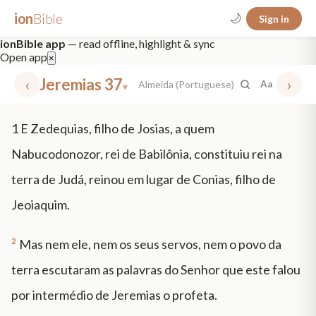
ion
Bible
🌙
Sign in
ionBible app
— read offline, highlight & sync
Open app
×
‹
Jeremias 37
›
Almeida (Portuguese)
Aa
▾
✕
1
E Zedequias, filho de Josias, a quem
mt 5
nt faith
"peace that passeth"
grace -law
Nabucodonozor, rei de Babilônia, constituiu rei na
terra de Judá, reinou em lugar de Conias, filho de
Jeoiaquim.
2
Mas nem ele, nem os seus servos, nem o povo da
terra escutaram as palavras do Senhor que este falou
por intermédio de Jeremias o profeta.