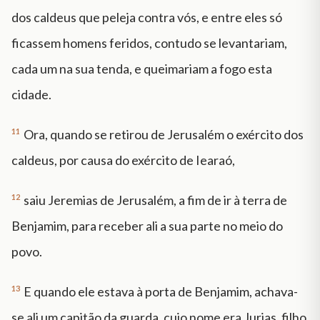
dos caldeus que peleja contra vós, e entre eles só
ficassem homens feridos, contudo se levantariam,
cada um na sua tenda, e queimariam a fogo esta
cidade.
11
Ora, quando se retirou de Jerusalém o exército dos
caldeus, por causa do exército de Iearaó,
12
saiu Jeremias de Jerusalém, a fim de ir à terra de
Benjamim, para receber ali a sua parte no meio do
povo.
13
E quando ele estava à porta de Benjamim, achava-
se ali um capitão da guarda, cujo nome era Jurias, filho