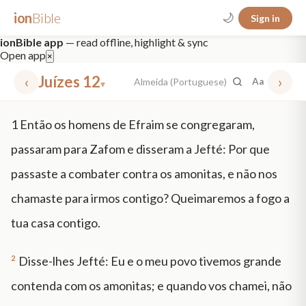
ion
Bible
🌙
Sign in
ionBible app
— read offline, highlight & sync
Open app
×
‹
Juízes 12
›
Almeida (Portuguese)
Aa
▾
✕
1
Então os homens de Efraim se congregaram,
mt 5
nt faith
"peace that passeth"
grace -law
passaram para Zafom e disseram a Jefté: Por que
passaste a combater contra os amonitas, e não nos
chamaste para irmos contigo? Queimaremos a fogo a
tua casa contigo.
2
Disse-lhes Jefté: Eu e o meu povo tivemos grande
contenda com os amonitas; e quando vos chamei, não