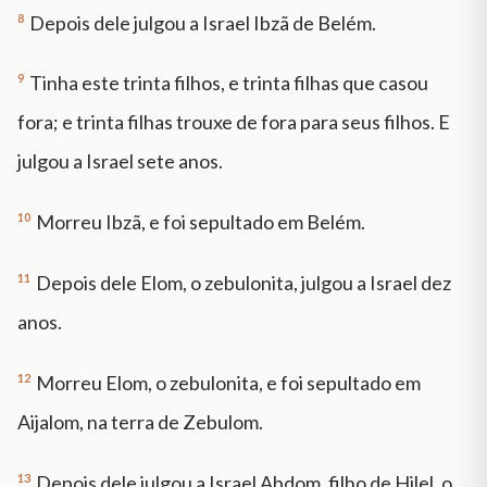
8
Depois dele julgou a Israel Ibzã de Belém.
9
Tinha este trinta filhos, e trinta filhas que casou
fora; e trinta filhas trouxe de fora para seus filhos. E
julgou a Israel sete anos.
10
Morreu Ibzã, e foi sepultado em Belém.
11
Depois dele Elom, o zebulonita, julgou a Israel dez
anos.
12
Morreu Elom, o zebulonita, e foi sepultado em
Aijalom, na terra de Zebulom.
13
Depois dele julgou a Israel Abdom, filho de Hilel, o