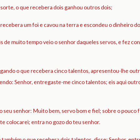
sorte, o que recebera dois ganhou outros dois;
recebera um foi e cavou na terra e escondeu o dinheiro do
is de muito tempo veio o senhor daqueles servos, e fez co
gando o que recebera cinco talentos, apresentou-lhe outr
zendo: Senhor, entregaste-me cinco talentos; eis aqui outr
o seu senhor: Muito bem, servo bom e fiel; sobre o pouco fo
te colocarei; entra no gozo do teu senhor.
também o que recebera dois talentos, disse: Senhor, ent