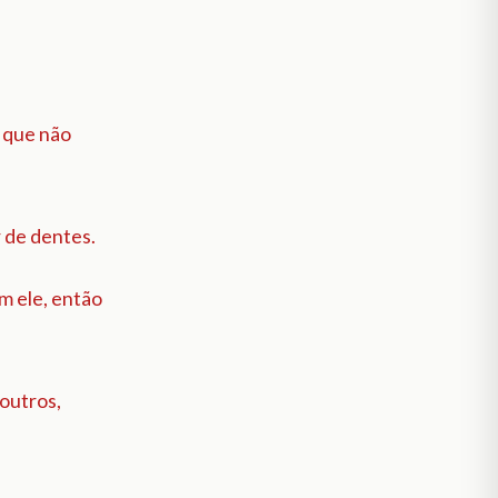
o que não
r de dentes.
om ele, então
 outros,