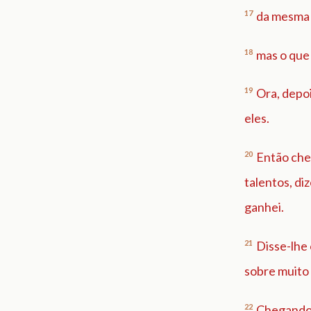
17
da mesma 
18
mas o que 
19
Ora, depo
eles.
20
Então che
talentos, di
ganhei.
21
Disse-lhe 
sobre muito 
22
Chegando 