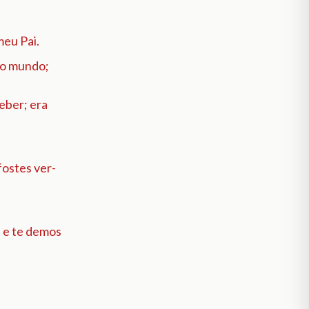
meu Pai.
do mundo;
eber; era
fostes ver-
, e te demos