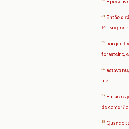
e porá as 
34
Então dirá
Possuí por 
35
porque tiv
forasteiro, 
36
estava nu,
me.
37
Então os 
de comer? o
38
Quando te 