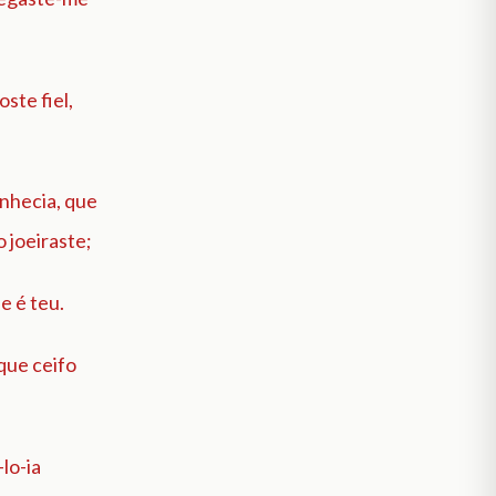
ste fiel,
onhecia, que
 joeiraste;
e é teu.
que ceifo
lo-ia