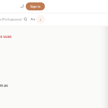
🌙
Sign in
›
a (Portuguese)
Aa
as suas
om as