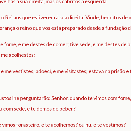
ovelhas à sua direita, mas os cabritos à esquerda.
 o Rei aos que estiverem à sua direita: Vinde, benditos de 
herança o reino que vos está preparado desde a fundação 
e fome, e me destes de comer; tive sede, e me destes de b
e me acolhestes;
 e me vestistes; adoeci, e me visitastes; estava na prisão e 
justos lhe perguntarão: Senhor, quando te vimos com fome
u com sede, e te demos de beber?
vimos forasteiro, e te acolhemos? ou nu, e te vestimos?