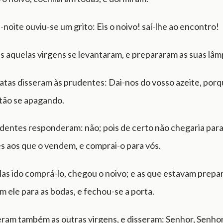
noite ouviu-se um grito: Eis o noivo! saí-lhe ao encontro!
s aquelas virgens se levantaram, e prepararam as suas lâm
satas disseram às prudentes: Dai-nos do vosso azeite, porq
tão se apagando.
dentes responderam: não; pois de certo não chegaria para
es aos que o vendem, e comprai-o para vós.
las ido comprá-lo, chegou o noivo; e as que estavam prepa
 ele para as bodas, e fechou-se a porta.
eram também as outras virgens, e disseram: Senhor, Senhor