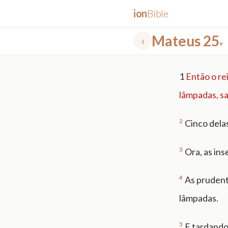
ion
Bible
Mateus 25
‹
▾
✕
1
Então o re
mt 5
nt faith
"peace that passeth"
grace -law
lâmpadas, sa
2
Cinco dela
3
Ora, as in
4
As prudent
lâmpadas.
5
E tardando