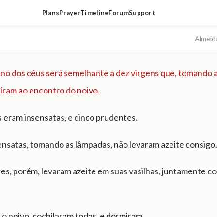
Plans
Prayer
Timeline
Forum
Support
Almeid
ino dos céus será semelhante a dez virgens que, tomando 
íram ao encontro do noivo.
s eram insensatas, e cinco prudentes.
sensatas, tomando as lâmpadas, não levaram azeite consigo.
es, porém, levaram azeite em suas vasilhas, juntamente c
 o noivo, cochilaram todas, e dormiram.