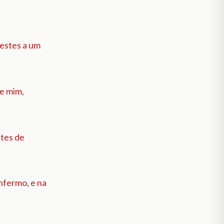
zestes a um
de mim,
stes de
enfermo, e na