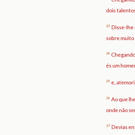
dois talento
23
Disse-lhe 
sobre muito 
24
Chegando p
és um homem
25
e, atemori
26
Ao que lh
onde não sem
27
Devias ent