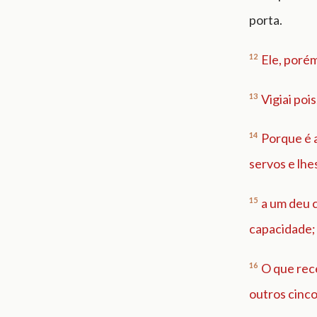
porta.
12
Ele, poré
13
Vigiai poi
14
Porque é 
servos e lhe
15
a um deu c
capacidade;
16
O que rec
outros cinco