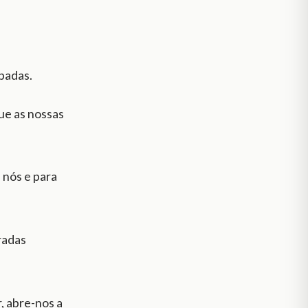
padas.
ue as nossas
 nós e para
radas
, abre-nos a