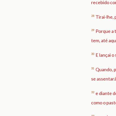
recebido com
28
Tirai-lhe,
29
Porque a t
tem, até aqu
30
E lançai o
31
Quando, po
se assentará
32
e diante d
como o pasto
33