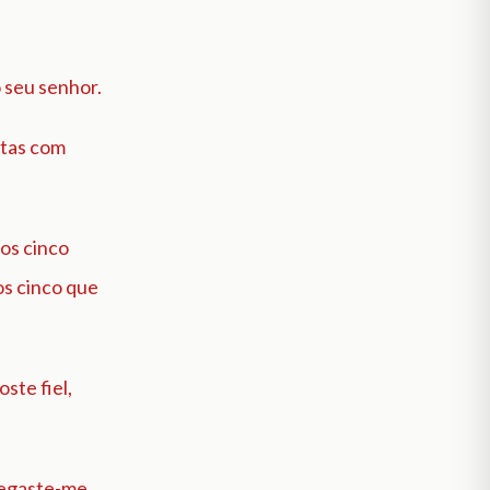
 seu senhor.
ntas com
os cinco
os cinco que
ste fiel,
regaste-me