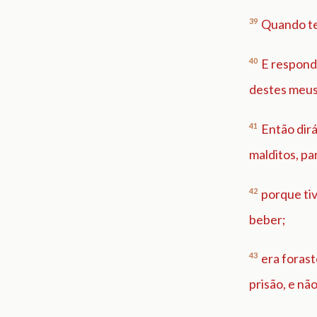
39
Quando te 
40
E responde
destes meus
41
Então dir
malditos, pa
42
porque tiv
beber;
43
era forast
prisão, e não