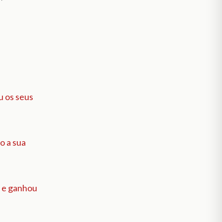
u os seus
o a sua
, e ganhou