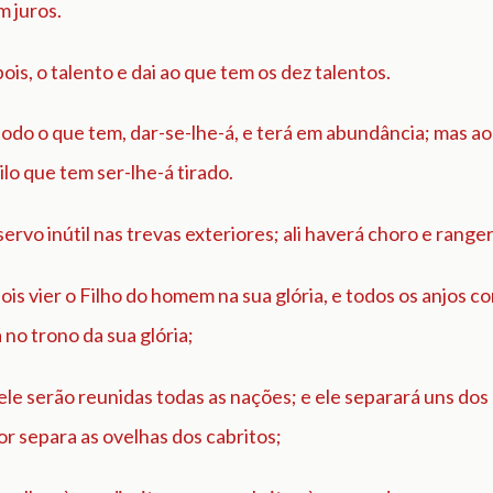
 juros.
 pois, o talento e dai ao que tem os dez talentos.
odo o que tem, dar-se-lhe-á, e terá em abundância; mas a
ilo que tem ser-lhe-á tirado.
 servo inútil nas trevas exteriores; ali haverá choro e range
is vier o Filho do homem na sua glória, e todos os anjos c
 no trono da sua glória;
ele serão reunidas todas as nações; e ele separará uns dos
r separa as ovelhas dos cabritos;