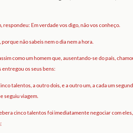
m, respondeu: Em verdade vos digo, não vos conheço.
s, porque não sabeis nem o dia nem a hora.
assim como um homem que, ausentando-se do país, chamo
s entregou os seus bens:
inco talentos, a outro dois, e a outro um, a cada um segund
 e seguiu viagem.
ebera cinco talentos foi imediatamente negociar com eles
;