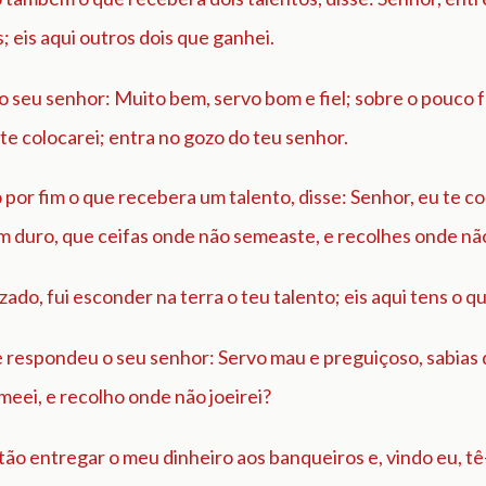
s; eis aqui outros dois que ganhei.
o seu senhor: Muito bem, servo bom e fiel; sobre o pouco fo
te colocarei; entra no gozo do teu senhor.
or fim o que recebera um talento, disse: Senhor, eu te c
 duro, que ceifas onde não semeaste, e recolhes onde não
zado, fui esconder na terra o teu talento; eis aqui tens o qu
e respondeu o seu senhor: Servo mau e preguiçoso, sabias 
eei, e recolho onde não joeirei?
ão entregar o meu dinheiro aos banqueiros e, vindo eu, tê-