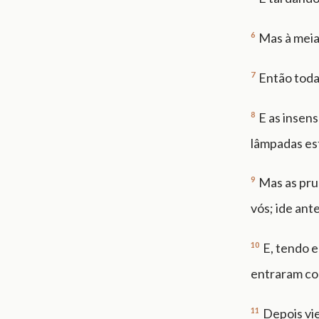
6
Mas à meia-
7
Então toda
8
E as insen
lâmpadas es
9
Mas as pru
vós; ide ant
10
E, tendo e
entraram com
11
Depois vi