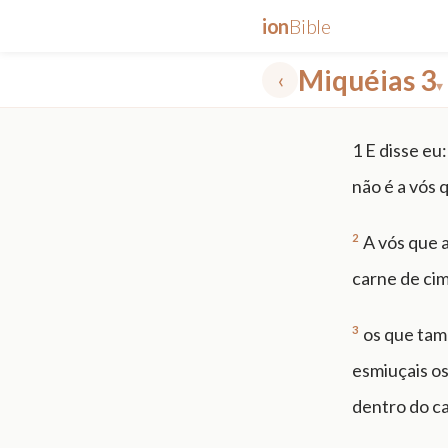
ion
Bible
Miquéias 3
‹
▾
✕
1
E disse eu:
mt 5
nt faith
"peace that passeth"
grace -law
não é a vós 
2
A vós que a
carne de cim
3
os que tam
esmiuçais os
dentro do ca