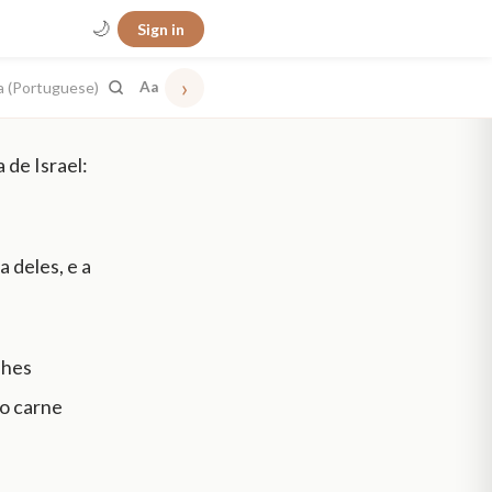
🌙
Sign in
›
a (Portuguese)
Aa
 de Israel:
a deles, e a
lhes
mo carne