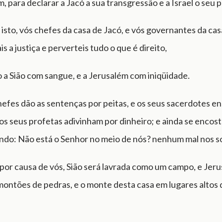
, para declarar a Jacó a sua transgressão e a Israel o seu 
isto, vós chefes da casa de Jacó, e vós governantes da casa
s a justiça e perverteis tudo o que é direito,
 a Sião com sangue, e a Jerusalém com iniqüidade.
hefes dão as sentenças por peitas, e os seus sacerdotes e
 os seus profetas adivinham por dinheiro; e ainda se encos
endo: Não está o Senhor no meio de nós? nenhum mal nos s
por causa de vós, Sião será lavrada como um campo, e Jer
montões de pedras, e o monte desta casa em lugares altos