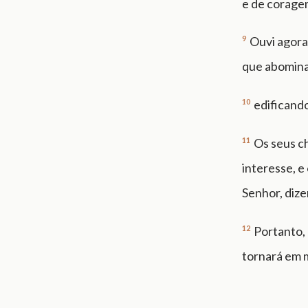
e de coragem
9
Ouvi agora 
que abominai
10
edificando
11
Os seus c
interesse, e
Senhor, diz
12
Portanto, 
tornará em 