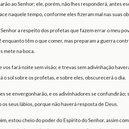
arão ao Senhor; ele, porém, não lhes responderá, antes e
face naquele tempo, conforme eles fizeram mal nas suas ob
o Senhor a respeito dos profetas que fazem errar o meu po
! enquanto têm o que comer, mas preparam a guerra contr
es mete na boca.
 vos fará noite sem visão; e trevas sem adivinhação haverá
á o sol sobre os profetas, e sobre eles, obscurecerá o dia.
tes se envergonharão, e os adivinhadores se confundirão; 
o os seus lábios, porque não haverá resposta de Deus.
im, estou cheio do poder do Espírito do Senhor, assim como