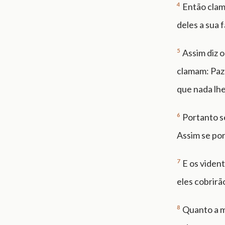
4
Então clam
deles a sua 
5
Assim diz 
clamam: Paz
que nada lh
6
Portanto se
Assim se por
7
E os viden
eles cobrirã
8
Quanto a m