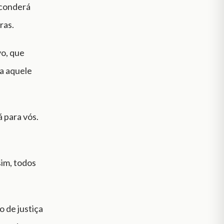
sconderá
ras.
vo, que
a aquele
 para vós.
sim, todos
 de justiça