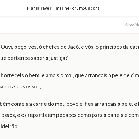
Plans
Prayer
Timeline
Forum
Support
Almeid
 Ouvi, peço-vos, ó chefes de Jacó, e vós, ó príncipes da casa
que pertence saber a justiça?
borreceis o bem, e amais o mal, que arrancais a pele de cim
a dos seus ossos,
bém comeis a carne do meu povo e lhes arrancais a pele, e 
 ossos, e os repartis em pedaços como para a panela e co
ldeirão.