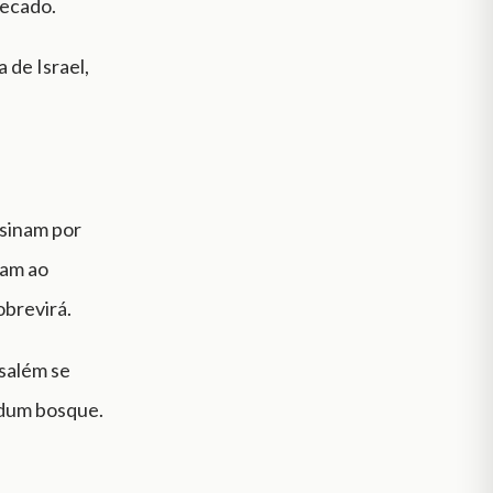
pecado.
 de Israel,
nsinam por
tam ao
obrevirá.
usalém se
 dum bosque.