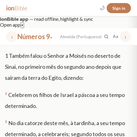
ion
Bible
🌙
Sign in
ionBible app
— read offline, highlight & sync
Open app
×
‹
Números 9
›
Almeida (Portuguese)
Aa
▾
✕
1
Também falou o Senhor a Moisés no deserto de
mt 5
nt faith
"peace that passeth"
grace -law
Sinai, no primeiro mês do segundo ano depois que
saíram da terra do Egito, dizendo:
2
Celebrem os filhos de Israel a páscoa a seu tempo
determinado.
3
No dia catorze deste mês, à tardinha, a seu tempo
determinado, a celebrareis; segundo todos os seus