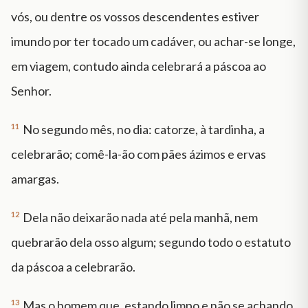
vós, ou dentre os vossos descendentes estiver
imundo por ter tocado um cadáver, ou achar-se longe,
em viagem, contudo ainda celebrará a páscoa ao
Senhor.
11
No segundo mês, no dia: catorze, à tardinha, a
celebrarão; comê-la-ão com pães ázimos e ervas
amargas.
12
Dela não deixarão nada até pela manhã, nem
quebrarão dela osso algum; segundo todo o estatuto
da páscoa a celebrarão.
13
Mas o homem que, estando limpo e não se achando