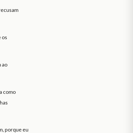
e recusam
e os
m ao
ia como
nhas
im, porque eu