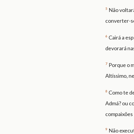
5
Não voltarã
converter-s
6
Cairá a esp
devorará nas
7
Porque o m
Altíssimo, n
8
Como te dei
Admá? ou co
compaixões 
9
Não executa