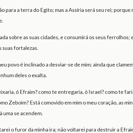
o para a terra do Egito; mas a Assíria será seu rei; porqu
e.
ada sobre as suas cidades, e consumirá os seus ferrolhos; 
 suas fortalezas.
eu povo é inclinado a desviar-se de mim; ainda que clame
enhum deles o exalta.
xaria, ó Efraim? como te entregaria, ó Israel? como te far
mo Zeboim? Está comovido em mim o meu coração, as mi
à uma se acendem.
rei o furor da minha ira; não voltarei para destruir a Efra