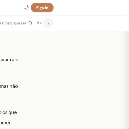
🌙
Sign in
›
a (Portuguese)
Aa
cavam aos
 mas não
o os que
comer.