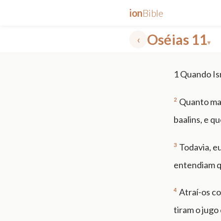
ion
Bible
Oséias 11
‹
▾
✕
1
Quando Isr
mt 5
nt faith
"peace that passeth"
grace -law
2
Quanto mai
baalins, e q
3
Todavia, e
entendiam q
4
Atraí-os c
tiram o jugo