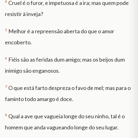
4
Cruel é o furor, e impetuosa é a ira; mas quem pode
resistir à inveja?
5
Melhor é a repreensão aberta do que o amor
encoberto.
6
Fiéis são as feridas dum amigo; mas os beijos dum
inimigo são enganosos.
7
O que está farto despreza o favo de mel; mas para o
faminto todo amargo é doce.
8
Qual a ave que vagueia longe do seu ninho, tal é o
homem que anda vagueando longe do seu lugar.