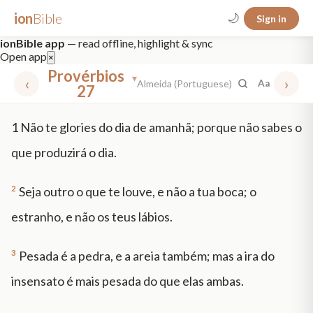
ion
Bible
🌙
Sign in
ionBible app
— read offline, highlight & sync
Open app
×
Provérbios
▾
‹
›
Almeida (Portuguese)
Aa
27
✕
1
Não te glories do dia de amanhã; porque não sabes o
mt 5
nt faith
"peace that passeth"
grace -law
que produzirá o dia.
2
Seja outro o que te louve, e não a tua boca; o
estranho, e não os teus lábios.
3
Pesada é a pedra, e a areia também; mas a ira do
insensato é mais pesada do que elas ambas.