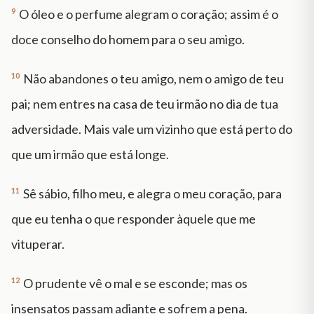
9
O óleo e o perfume alegram o coração; assim é o
doce conselho do homem para o seu amigo.
10
Não abandones o teu amigo, nem o amigo de teu
pai; nem entres na casa de teu irmão no dia de tua
adversidade. Mais vale um vizinho que está perto do
que um irmão que está longe.
11
Sê sábio, filho meu, e alegra o meu coração, para
que eu tenha o que responder àquele que me
vituperar.
12
O prudente vê o mal e se esconde; mas os
insensatos passam adiante e sofrem a pena.