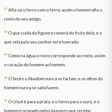
17
Afia-se o ferro com o ferro; assim o homem afia o
rosto do seu amigo.
18
O que cuida da figueira comerá do fruto dela; e o
que vela pelo seu senhor será honrado.
19
Como na água o rosto corresponde ao rosto, assim
o coração do homem ao homem.
20
O Seol e o Abadom nunca se fartam, e os olhos do
homem nunca se satisfazem.
21
O crisol é para a prata, e o forno para o ouro, e o
homem é provado pelos louvores que recebe.