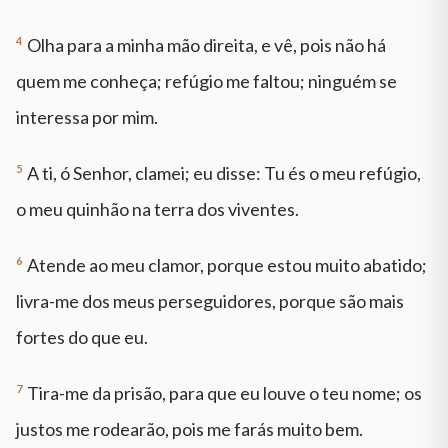
4
Olha para a minha mão direita, e vê, pois não há
quem me conheça; refúgio me faltou; ninguém se
interessa por mim.
5
A ti, ó Senhor, clamei; eu disse: Tu és o meu refúgio,
o meu quinhão na terra dos viventes.
6
Atende ao meu clamor, porque estou muito abatido;
livra-me dos meus perseguidores, porque são mais
fortes do que eu.
7
Tira-me da prisão, para que eu louve o teu nome; os
justos me rodearão, pois me farás muito bem.