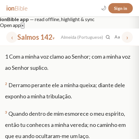
ion
Bible
🌙
Sign in
ionBible app
— read offline, highlight & sync
Open app
×
‹
Salmos 142
›
Almeida (Portuguese)
Aa
▾
✕
1
Com a minha voz clamo ao Senhor; com a minha voz
mt 5
nt faith
"peace that passeth"
grace -law
ao Senhor suplico.
2
Derramo perante ele a minha queixa; diante dele
exponho a minha tribulação.
3
Quando dentro de mim esmorece o meu espírito,
então tu conheces a minha vereda; no caminho em
que eu ando ocultaram-me um laço.