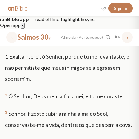
ion
Bible
🌙
Sign in
ionBible app
— read offline, highlight & sync
Open app
×
‹
Salmos 30
›
Almeida (Portuguese)
Aa
▾
✕
1
Exaltar-te-ei, ó Senhor, porque tu me levantaste, e
mt 5
nt faith
"peace that passeth"
grace -law
não permitiste que meus inimigos se alegrassem
sobre mim.
2
Ó Senhor, Deus meu, a ti clamei, e tu me curaste.
3
Senhor, fizeste subir a minha alma do Seol,
conservaste-me a vida, dentre os que descem à cova.