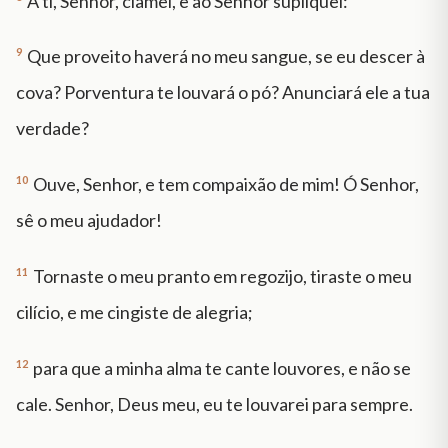
A ti, Senhor, clamei, e ao Senhor supliquei:
9
Que proveito haverá no meu sangue, se eu descer à
cova? Porventura te louvará o pó? Anunciará ele a tua
verdade?
10
Ouve, Senhor, e tem compaixão de mim! Ó Senhor,
sê o meu ajudador!
11
Tornaste o meu pranto em regozijo, tiraste o meu
cilício, e me cingiste de alegria;
12
para que a minha alma te cante louvores, e não se
cale. Senhor, Deus meu, eu te louvarei para sempre.