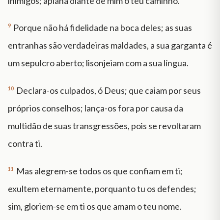
inimigos; aplana diante de mim o teu caminho.
9
Porque não há fidelidade na boca deles; as suas
entranhas são verdadeiras maldades, a sua garganta é
um sepulcro aberto; lisonjeiam com a sua língua.
10
Declara-os culpados, ó Deus; que caiam por seus
próprios conselhos; lança-os fora por causa da
multidão de suas transgressões, pois se revoltaram
contra ti.
11
Mas alegrem-se todos os que confiam em ti;
exultem eternamente, porquanto tu os defendes;
sim, gloriem-se em ti os que amam o teu nome.