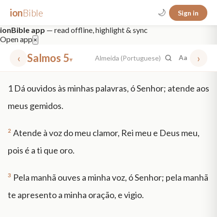
ion
Bible
🌙
Sign in
ionBible app
— read offline, highlight & sync
Open app
×
‹
Salmos 5
›
Almeida (Portuguese)
Aa
▾
✕
1
Dá ouvidos às minhas palavras, ó Senhor; atende aos
mt 5
nt faith
"peace that passeth"
grace -law
meus gemidos.
2
Atende à voz do meu clamor, Rei meu e Deus meu,
pois é a ti que oro.
3
Pela manhã ouves a minha voz, ó Senhor; pela manhã
te apresento a minha oração, e vigio.