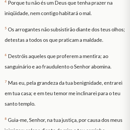
4
Porque tu não és um Deus que tenha prazer na
iniqüidade, nem contigo habitará o mal.
5
Os arrogantes não subsistirão diante dos teus olhos;
detestas a todos os que praticam a maldade.
6
Destróis aqueles que proferem a mentira; ao
sanguinário e ao fraudulento o Senhor abomina.
7
Mas eu, pela grandeza da tua benignidade, entrarei
em tua casa; e em teu temor me inclinarei para o teu
santo templo.
8
Guia-me, Senhor, na tua justiça, por causa dos meus