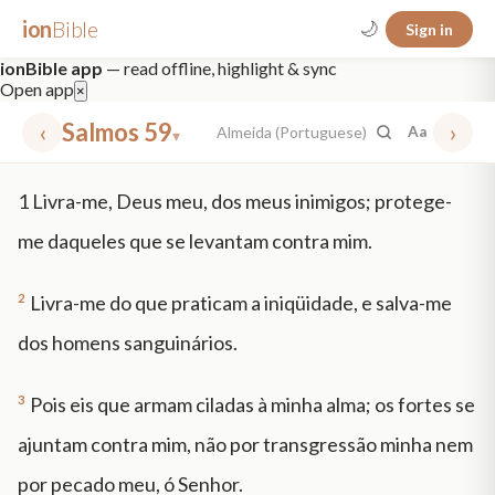
ion
Bible
🌙
Sign in
ionBible app
— read offline, highlight & sync
Open app
×
‹
Salmos 59
›
Almeida (Portuguese)
Aa
▾
✕
1
Livra-me, Deus meu, dos meus inimigos; protege-
mt 5
nt faith
"peace that passeth"
grace -law
me daqueles que se levantam contra mim.
2
Livra-me do que praticam a iniqüidade, e salva-me
dos homens sanguinários.
3
Pois eis que armam ciladas à minha alma; os fortes se
ajuntam contra mim, não por transgressão minha nem
por pecado meu, ó Senhor.