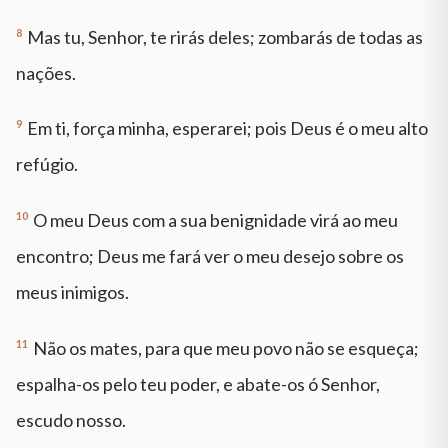
8
Mas tu, Senhor, te rirás deles; zombarás de todas as
nações.
9
Em ti, força minha, esperarei; pois Deus é o meu alto
refúgio.
10
O meu Deus com a sua benignidade virá ao meu
encontro; Deus me fará ver o meu desejo sobre os
meus inimigos.
11
Não os mates, para que meu povo não se esqueça;
espalha-os pelo teu poder, e abate-os ó Senhor,
escudo nosso.