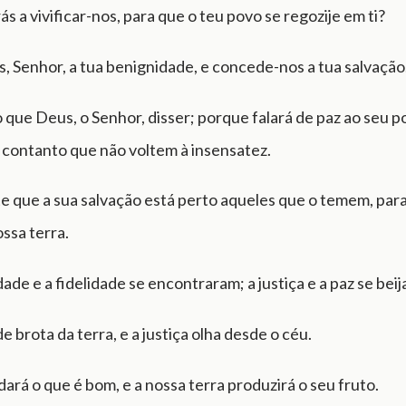
s a vivificar-nos, para que o teu povo se regozije em ti?
, Senhor, a tua benignidade, e concede-nos a tua salvação
 que Deus, o Senhor, disser; porque falará de paz ao seu p
 contanto que não voltem à insensatez.
 que a sua salvação está perto aqueles que o temem, para 
ssa terra.
ade e a fidelidade se encontraram; a justiça e a paz se bei
de brota da terra, e a justiça olha desde o céu.
ará o que é bom, e a nossa terra produzirá o seu fruto.