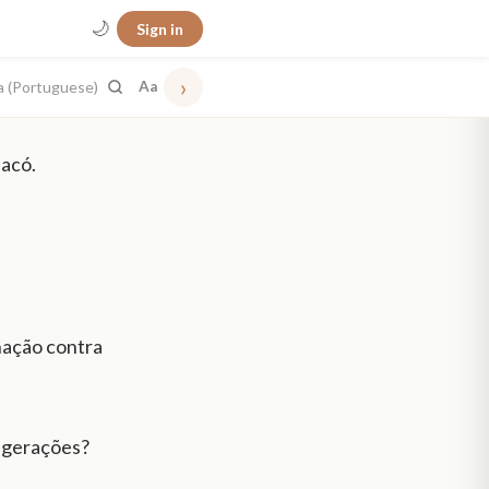
🌙
Sign in
›
a (Portuguese)
Aa
Jacó.
nação contra
s gerações?