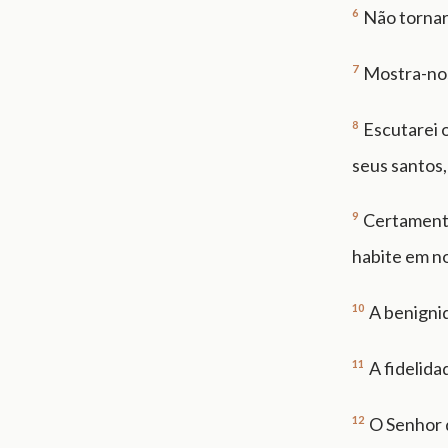
6
Não tornará
7
Mostra-nos
8
Escutarei o
seus santos,
9
Certamente
habite em no
10
A benignid
11
A fidelida
12
O Senhor d