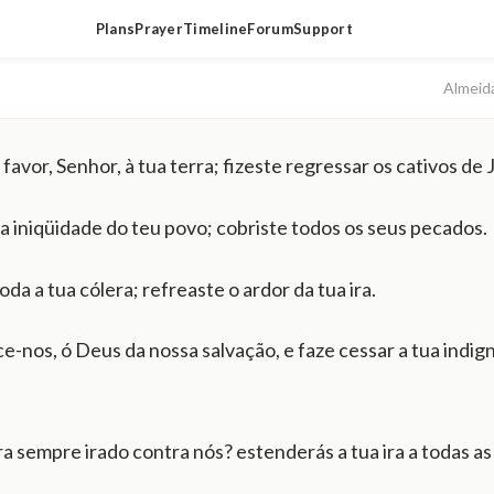
Plans
Prayer
Timeline
Forum
Support
Almeid
avor, Senhor, à tua terra; fizeste regressar os cativos de 
a iniqüidade do teu povo; cobriste todos os seus pecados.
oda a tua cólera; refreaste o ardor da tua ira.
e-nos, ó Deus da nossa salvação, e faze cessar a tua indig
ra sempre irado contra nós? estenderás a tua ira a todas a