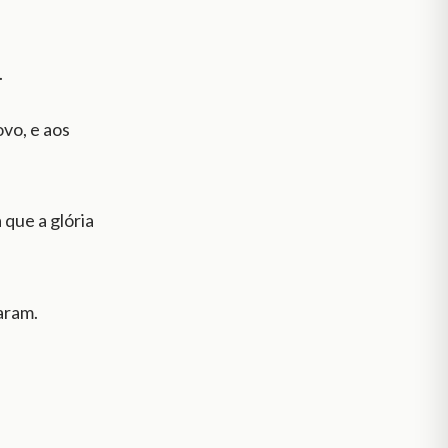
.
ovo, e aos
que a glória
jaram.