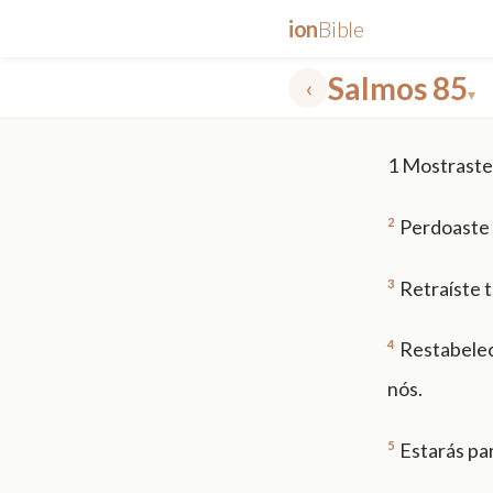
ion
Bible
Salmos 85
‹
▾
✕
1
Mostraste f
mt 5
nt faith
"peace that passeth"
grace -law
2
Perdoaste 
3
Retraíste t
4
Restabelec
nós.
5
Estarás pa