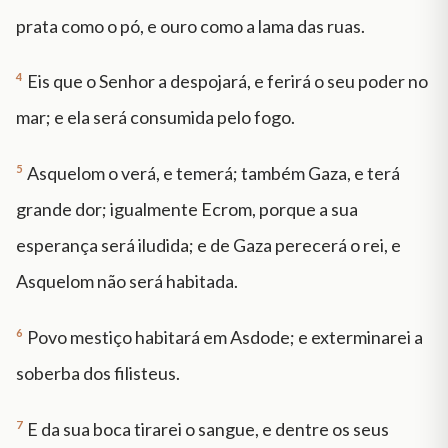
prata como o pó, e ouro como a lama das ruas.
4
Eis que o Senhor a despojará, e ferirá o seu poder no
mar; e ela será consumida pelo fogo.
5
Asquelom o verá, e temerá; também Gaza, e terá
grande dor; igualmente Ecrom, porque a sua
esperança será iludida; e de Gaza perecerá o rei, e
Asquelom não será habitada.
6
Povo mestiço habitará em Asdode; e exterminarei a
soberba dos filisteus.
7
E da sua boca tirarei o sangue, e dentre os seus