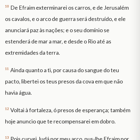
10
De Efraim exterminarei os carros, e de Jerusalém
os cavalos, e o arco de guerra será destruído, e ele
anunciará paz às nações; e o seu domínio se
estenderá de mar a mar, e desde o Rio até as
extremidades da terra.
11
Ainda quanto a ti, por causa do sangue do teu
pacto, libertei os teus presos da cova em que não
havia água.
12
Voltai à fortaleza, ó presos de esperança; também
hoje anuncio que te recompensarei em dobro.
13
Pois curvei Judá por meu arco, pus-lhe Efraim por