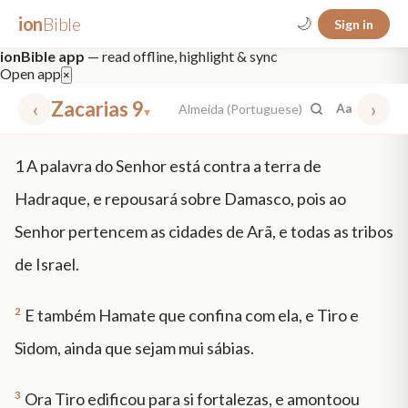
ion
Bible
🌙
Sign in
ionBible app
— read offline, highlight & sync
Open app
×
‹
Zacarias 9
›
Almeida (Portuguese)
Aa
▾
✕
1
A palavra do Senhor está contra a terra de
mt 5
nt faith
"peace that passeth"
grace -law
Hadraque, e repousará sobre Damasco, pois ao
Senhor pertencem as cidades de Arã, e todas as tribos
de Israel.
2
E também Hamate que confina com ela, e Tiro e
Sidom, ainda que sejam mui sábias.
3
Ora Tiro edificou para si fortalezas, e amontoou