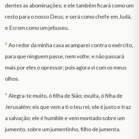
dentes as abominações; e ele também ficará como um
resto para o nosso Deus; e será como chefe em Judá,
e Ecrom como um jebuseu.
8
Ao redor da minha casa acamparei contra o exército,
para que ninguem passe, nem volte; e não passará
mais por eles o opressor; pois agora vi com os meus
olhos.
9
Alegra-te muito, ó filha de Sião; exulta, ó filha de
Jerusalém; eis que vem a ti o teu rei; ele é justo e traz
a salvação; ele é humilde e vem montado sobre um
jumento, sobre um jumentinho, filho de jumenta.