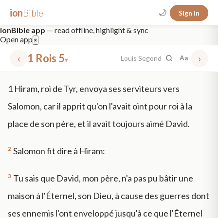
ion
Bible
🌙
Sign in
ionBible app
— read offline, highlight & sync
Open app
×
‹
1 Rois 5
›
Louis Segond
Aa
▾
✕
1
Hiram, roi de Tyr, envoya ses serviteurs vers
mt 5
nt faith
"peace that passeth"
grace -law
Salomon, car il apprit qu'on l'avait oint pour roi à la
place de son père, et il avait toujours aimé David.
2
Salomon fit dire à Hiram:
3
Tu sais que David, mon père, n'a pas pu bâtir une
maison à l'Éternel, son Dieu, à cause des guerres dont
ses ennemis l'ont enveloppé jusqu'à ce que l'Éternel