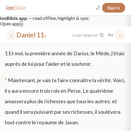
ion
Bible
🌙
Sign in
ionBible app
— read offline, highlight & sync
Open app
×
‹
Daniel 11
›
Louis Segond
Aa
▾
✕
1
Et moi, la première année de Darius, le Mède, j'étais
mt 5
nt faith
"peace that passeth"
grace -law
auprès de lui pour l'aider et le soutenir.
2
Maintenant, je vais te faire connaître la vérité. Voici,
il y aura encore trois rois en Perse. Le quatrième
amassera plus de richesses que tous les autres; et
quand il sera puissant par ses richesses, il soulèvera
tout contre le royaume de Javan.