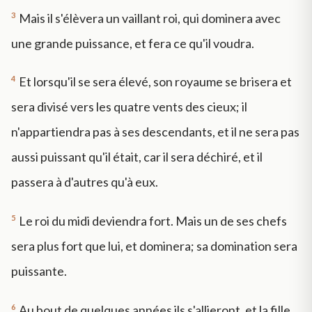
3
Mais il s'élèvera un vaillant roi, qui dominera avec
une grande puissance, et fera ce qu'il voudra.
4
Et lorsqu'il se sera élevé, son royaume se brisera et
sera divisé vers les quatre vents des cieux; il
n'appartiendra pas à ses descendants, et il ne sera pas
aussi puissant qu'il était, car il sera déchiré, et il
passera à d'autres qu'à eux.
5
Le roi du midi deviendra fort. Mais un de ses chefs
sera plus fort que lui, et dominera; sa domination sera
puissante.
6
Au bout de quelques années ils s'allieront, et la fille