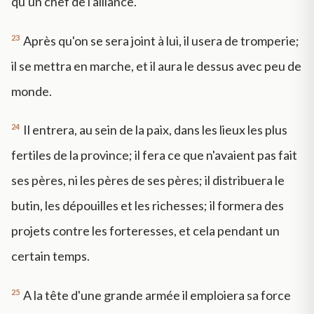
qu'un chef de l'alliance.
23
Après qu'on se sera joint à lui, il usera de tromperie;
il se mettra en marche, et il aura le dessus avec peu de
monde.
24
Il entrera, au sein de la paix, dans les lieux les plus
fertiles de la province; il fera ce que n'avaient pas fait
ses pères, ni les pères de ses pères; il distribuera le
butin, les dépouilles et les richesses; il formera des
projets contre les forteresses, et cela pendant un
certain temps.
25
A la tête d'une grande armée il emploiera sa force