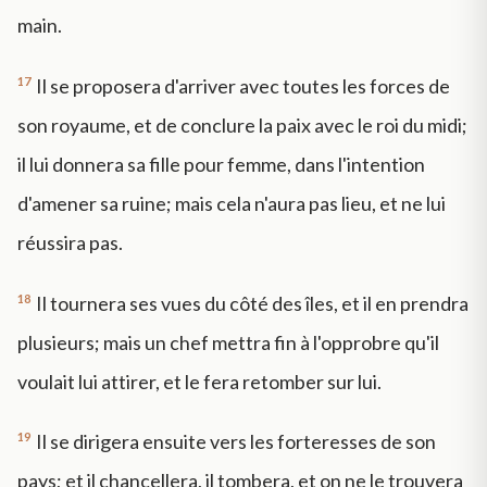
main.
17
Il se proposera d'arriver avec toutes les forces de
son royaume, et de conclure la paix avec le roi du midi;
il lui donnera sa fille pour femme, dans l'intention
d'amener sa ruine; mais cela n'aura pas lieu, et ne lui
réussira pas.
18
Il tournera ses vues du côté des îles, et il en prendra
plusieurs; mais un chef mettra fin à l'opprobre qu'il
voulait lui attirer, et le fera retomber sur lui.
19
Il se dirigera ensuite vers les forteresses de son
pays; et il chancellera, il tombera, et on ne le trouvera