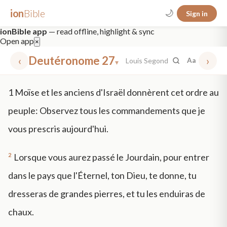
ion
Bible
🌙
Sign in
ionBible app
— read offline, highlight & sync
Open app
×
‹
Deutéronome 27
›
Louis Segond
Aa
▾
✕
1
Moïse et les anciens d'Israël donnèrent cet ordre au
mt 5
nt faith
"peace that passeth"
grace -law
peuple: Observez tous les commandements que je
vous prescris aujourd'hui.
2
Lorsque vous aurez passé le Jourdain, pour entrer
dans le pays que l'Éternel, ton Dieu, te donne, tu
dresseras de grandes pierres, et tu les enduiras de
chaux.