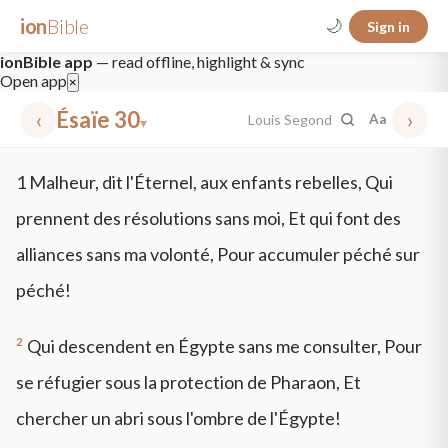
ion
Bible
🌙
Sign in
ionBible app
— read offline, highlight & sync
Open app
×
‹
Ésaïe 30
›
Louis Segond
Aa
▾
✕
1
Malheur, dit l'Éternel, aux enfants rebelles, Qui
mt 5
nt faith
"peace that passeth"
grace -law
prennent des résolutions sans moi, Et qui font des
alliances sans ma volonté, Pour accumuler péché sur
péché!
2
Qui descendent en Égypte sans me consulter, Pour
se réfugier sous la protection de Pharaon, Et
chercher un abri sous l'ombre de l'Égypte!