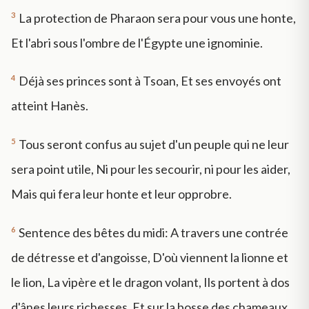
3
La protection de Pharaon sera pour vous une honte,
Et l'abri sous l'ombre de l'Égypte une ignominie.
4
Déjà ses princes sont à Tsoan, Et ses envoyés ont
atteint Hanès.
5
Tous seront confus au sujet d'un peuple qui ne leur
sera point utile, Ni pour les secourir, ni pour les aider,
Mais qui fera leur honte et leur opprobre.
6
Sentence des bêtes du midi: A travers une contrée
de détresse et d'angoisse, D'où viennent la lionne et
le lion, La vipère et le dragon volant, Ils portent à dos
d'ânes leurs richesses, Et sur la bosse des chameaux