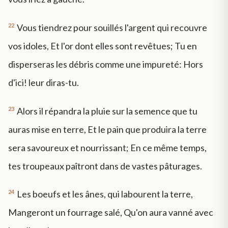
22
Vous tiendrez pour souillés l'argent qui recouvre
vos idoles, Et l'or dont elles sont revêtues; Tu en
disperseras les débris comme une impureté: Hors
d'ici! leur diras-tu.
23
Alors il répandra la pluie sur la semence que tu
auras mise en terre, Et le pain que produira la terre
sera savoureux et nourrissant; En ce même temps,
tes troupeaux paîtront dans de vastes pâturages.
24
Les boeufs et les ânes, qui labourent la terre,
Mangeront un fourrage salé, Qu'on aura vanné avec