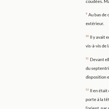
coudées. Mai
9
Au bas de c
extérieur.
10
Il y avait
vis-à-vis de 
11
Devant ell
du septentri
disposition 
12
Il en étai
porte à la tê
l'orient, par 