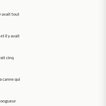
y avait tout
t il y avait
vait cinq
la canne qui
 longueur