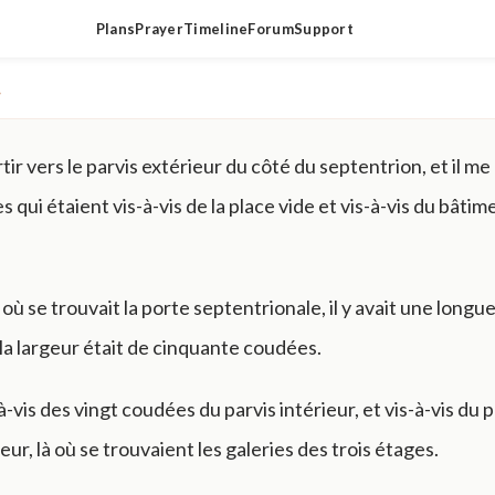
Plans
Prayer
Timeline
Forum
Support
▾
ortir vers le parvis extérieur du côté du septentrion, et il me
qui étaient vis-à-vis de la place vide et vis-à-vis du bâtim
.
, où se trouvait la porte septentrionale, il y avait une longu
la largeur était de cinquante coudées.
-à-vis des vingt coudées du parvis intérieur, et vis-à-vis du 
eur, là où se trouvaient les galeries des trois étages.