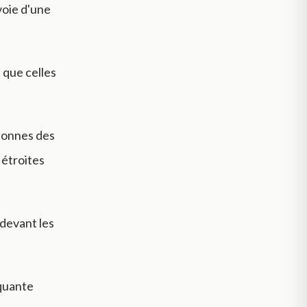
voie d'une
 que celles
olonnes des
 étroites
 devant les
nquante