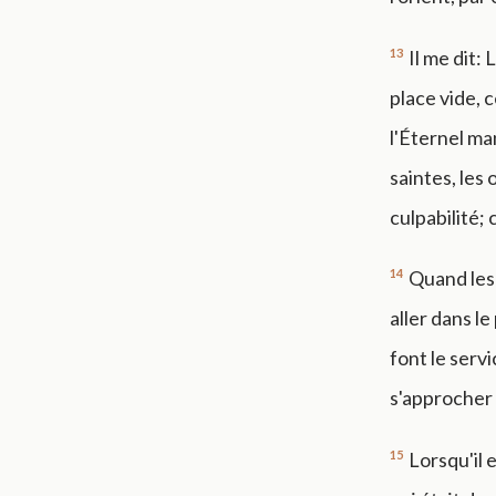
13
Il me dit:
place vide, 
l'Éternel ma
saintes, les
culpabilité; c
14
Quand les 
aller dans le
font le serv
s'approcher
15
Lorsqu'il 