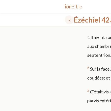
ion
Bible
Ézéchiel 42
‹
✕
1
Il me fit s
mt 5
nt faith
"peace that passeth"
grace -law
aux chambres 
septentrion
2
Sur la face
coudées; et 
3
C'était vis
parvis extéri