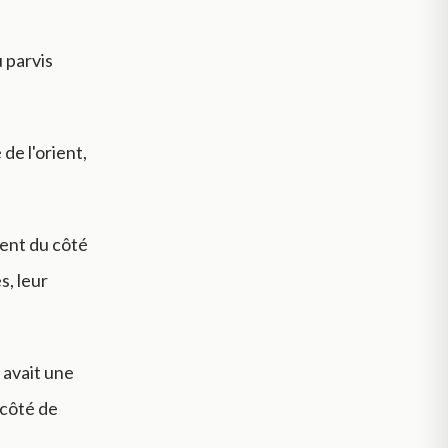
u parvis
de l'orient,
ient du côté
s, leur
 avait une
u côté de