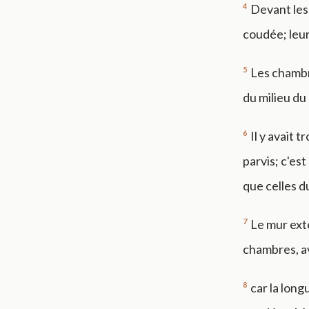
4
Devant les 
coudée; leur
5
Les chambre
du milieu du 
6
Il y avait 
parvis; c'est
que celles du
7
Le mur exté
chambres, a
8
car la lon