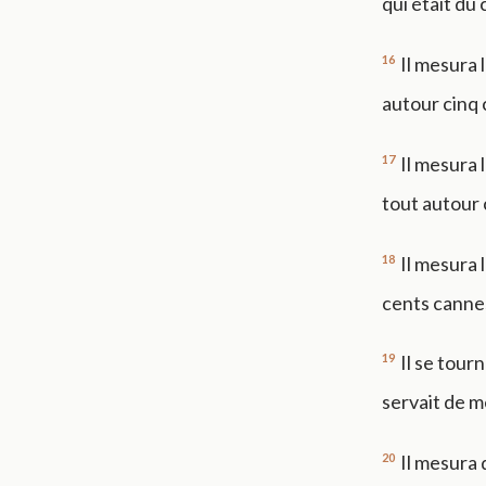
qui était du 
16
Il mesura l
autour cinq 
17
Il mesura 
tout autour 
18
Il mesura 
cents canne
19
Il se tour
servait de m
20
Il mesura 