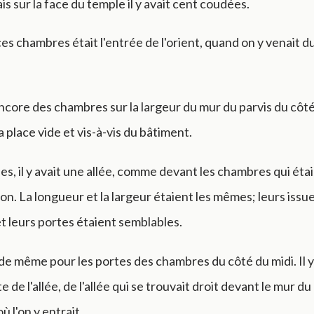
s sur la face du temple il y avait cent coudées.
es chambres était l'entrée de l'orient, quand on y venait d
 encore des chambres sur la largeur du mur du parvis du côté 
la place vide et vis-à-vis du bâtiment.
es, il y avait une allée, comme devant les chambres qui éta
on. La longueur et la largeur étaient les mêmes; leurs issue
et leurs portes étaient semblables.
t de même pour les portes des chambres du côté du midi. Il y
te de l'allée, de l'allée qui se trouvait droit devant le mur d
où l'on y entrait.