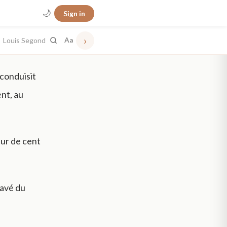
🌙
Sign in
›
Louis Segond
Aa
 conduisit
ent, au
eur de cent
pavé du