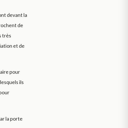
ont devant la
prochent de
s très
iation et de
uaire pour
lesquels ils
 pour
ar la porte