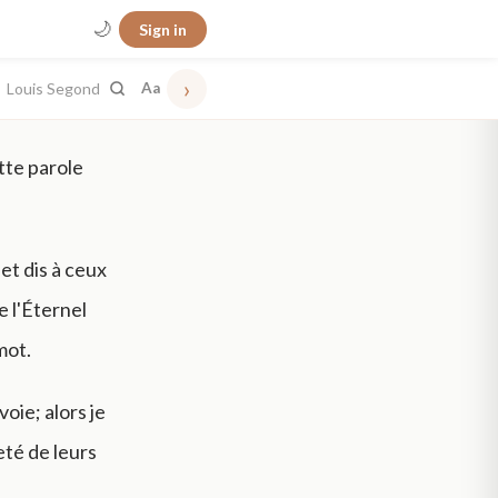
🌙
Sign in
›
Louis Segond
Aa
tte parole
 et dis à ceux
e l'Éternel
mot.
oie; alors je
eté de leurs