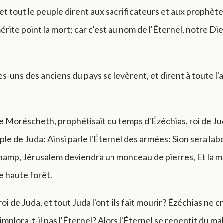
et tout le peuple dirent aux sacrificateurs et aux prophète
ite point la mort; car c'est au nom de l'Éternel, notre Dieu
s-uns des anciens du pays se levèrent, et dirent à toute l
 Moréscheth, prophétisait du temps d'Ézéchias, roi de Juda,
uple de Juda: Ainsi parle l'Éternel des armées: Sion sera la
amp, Jérusalem deviendra un monceau de pierres, Et la 
e haute forêt.
oi de Juda, et tout Juda l'ont-ils fait mourir? Ézéchias ne cr
implora-t-il pas l'Éternel? Alors l'Éternel se repentit du mal 