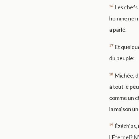
16
Les chefs 
homme ne mér
a parlé.
17
Et quelque
du peuple:
18
Michée, de
à tout le pe
comme un ch
la maison un
19
Ézéchias, r
l'Éternel? N'