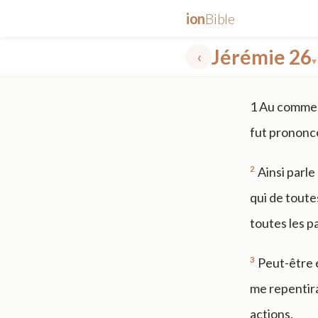
ion
Bible
Jérémie 26
‹
▾
✕
1
Au commenc
mt 5
nt faith
"peace that passeth"
grace -law
fut prononcé
2
Ainsi parle
qui de toute
toutes les p
3
Peut-être é
me repentira
actions.