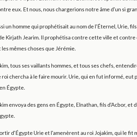
tre eux. Et nous, nous chargerions notre âme d'un si gra
ussi un homme qui prophétisait au nom de l'Éternel, Urie, fil
e Kirjath Jearim. Il prophétisa contre cette ville et contre
 les mêmes choses que Jérémie.
akim, tous ses vaillants hommes, et tous ses chefs, entendi
e roi chercha à le faire mourir. Urie, qui en fut informé, eut p
a en Égypte.
akim envoya des gens en Égypte, Elnathan, fils d'Acbor, et 
Égypte.
sortir d'Égypte Urie et l'amenèrent au roi Jojakim, qui le fit