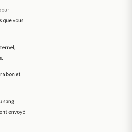
 pour
es que vous
ternel,
s.
era bon et
du sang
ement envoyé