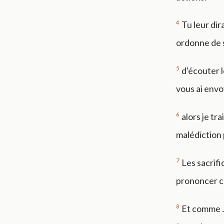
4
Tu leur dir
ordonne de s
5
d'écouter l
vous ai envo
6
alors je tr
malédiction 
7
Les sacrifi
prononcer ce
8
Et comme Jé