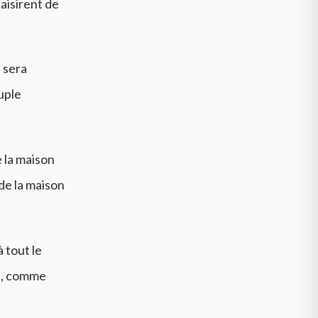
saisirent de
 sera
uple
 la maison
 de la maison
à tout le
le, comme