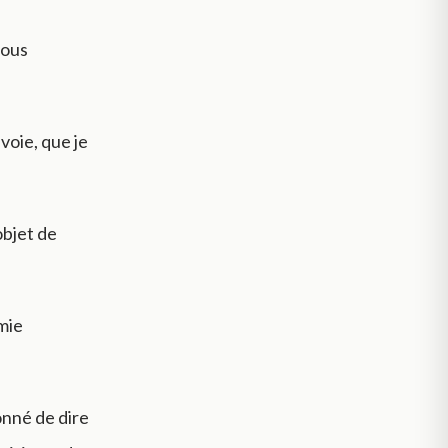
vous
voie, que je
objet de
émie
onné de dire