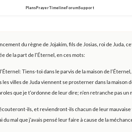
Plans
Prayer
Timeline
Forum
Support
ement du règne de Jojakim, fils de Josias, roi de Juda, ce
e de la part de l'Éternel, en ces mots:
 l'Éternel: Tiens-toi dans le parvis de la maison de l'Éternel,
s les villes de Juda viennent se prosterner dans la maison d
aroles que je t'ordonne de leur dire; n'en retranche pas un 
couteront-ils, et reviendront-ils chacun de leur mauvaise v
i du mal que j'avais pensé leur faire à cause de la méchanc