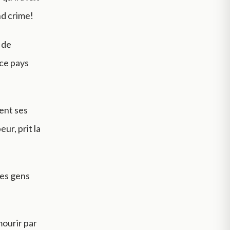
nd crime!
s de
 ce pays
rent ses
eur, prit la
des gens
 mourir par