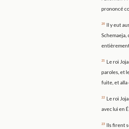
prononcé con
20
Il y eut a
Schemaeja, d
entièrement
21
Le roi Joj
paroles, et l
fuite, et all
22
Le roi Joj
avec lui en 
23
Ils firent 