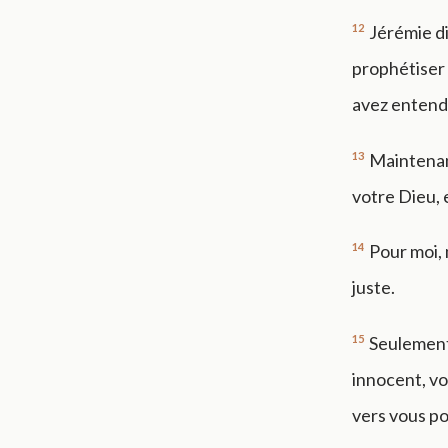
12
Jérémie di
prophétiser 
avez entend
13
Maintenant
votre Dieu, 
14
Pour moi, 
juste.
15
Seulement 
innocent, vo
vers vous po