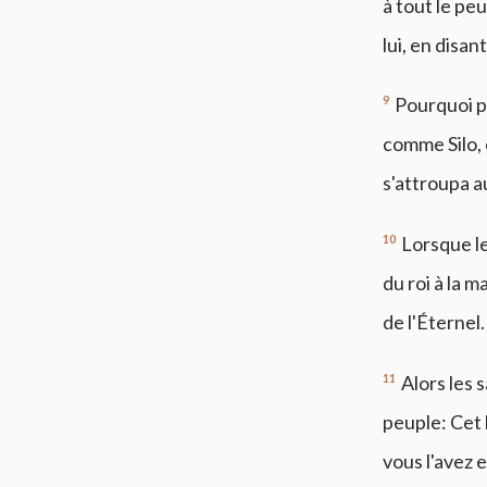
à tout le peu
lui, en disan
9
Pourquoi p
comme Silo, 
s'attroupa a
10
Lorsque le
du roi à la m
de l'Éternel.
11
Alors les 
peuple: Cet 
vous l'avez 