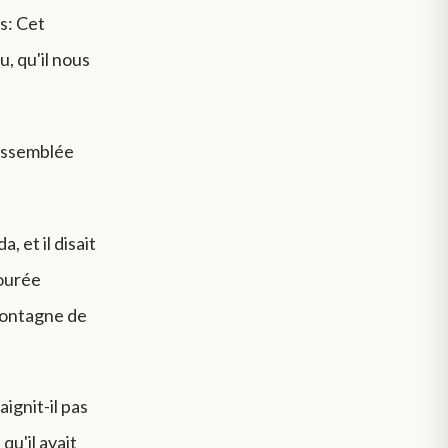
s: Cet
, qu'il nous
'assemblée
 et il disait
bourée
montagne de
aignit-il pas
qu'il avait