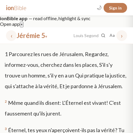
ion
Bible
🌙
Sign in
ionBible app
— read offline, highlight & sync
Open app
×
‹
Jérémie 5
›
Louis Segond
Aa
▾
✕
1
Parcourez les rues de Jérusalem, Regardez,
mt 5
nt faith
"peace that passeth"
grace -law
informez-vous, cherchez dans les places, S'il s'y
trouve un homme, s'il y en a un Qui pratique la justice,
qui s'attache à la vérité, Et je pardonne à Jérusalem.
2
Même quand ils disent: L'Éternel est vivant! C'est
faussement qu'ils jurent.
3
Éternel, tes yeux n'aperçoivent-ils pas la vérité? Tu