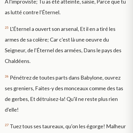
A l'improviste; Tu as été atteinte, saisie, Parce que tu
as lutté contre l'Éternel.
25
L'Éternel a ouvert son arsenal, Et il en a tiré les
armes de sa colère; Car c'est là une oeuvre du
Seigneur, de l'Éternel des armées, Dans le pays des
Chaldéens.
26
Pénétrez de toutes parts dans Babylone, ouvrez
ses greniers, Faites-y des monceaux comme des tas
de gerbes, Et détruisez-la! Qu'il ne reste plus rien
d'elle!
27
Tuez tous ses taureaux, qu'on les égorge! Malheur