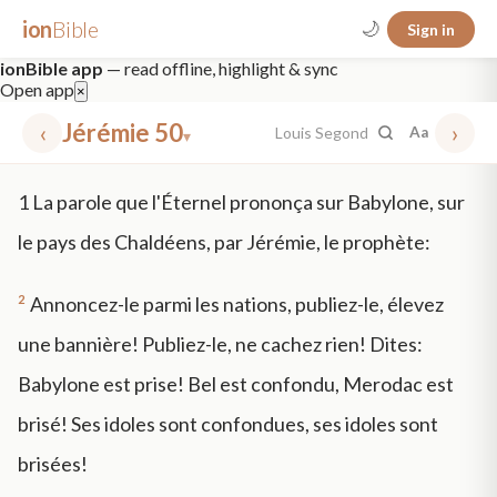
ion
Bible
🌙
Sign in
ionBible app
— read offline, highlight & sync
Open app
×
‹
Jérémie 50
›
Louis Segond
Aa
▾
✕
1
La parole que l'Éternel prononça sur Babylone, sur
mt 5
nt faith
"peace that passeth"
grace -law
le pays des Chaldéens, par Jérémie, le prophète:
2
Annoncez-le parmi les nations, publiez-le, élevez
une bannière! Publiez-le, ne cachez rien! Dites:
Babylone est prise! Bel est confondu, Merodac est
brisé! Ses idoles sont confondues, ses idoles sont
brisées!