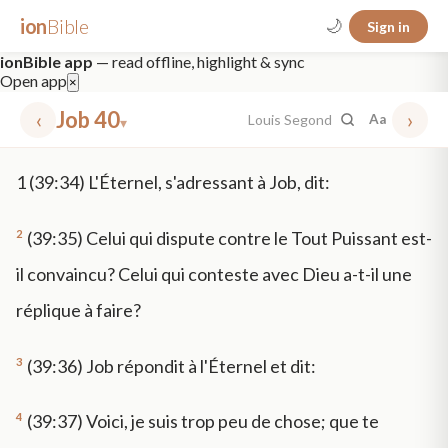
ion
Bible
🌙
Sign in
ionBible app
— read offline, highlight & sync
Open app
×
‹
Job 40
›
Louis Segond
Aa
▾
✕
1
(39:34) L'Éternel, s'adressant à Job, dit:
mt 5
nt faith
"peace that passeth"
grace -law
2
(39:35) Celui qui dispute contre le Tout Puissant est-
il convaincu? Celui qui conteste avec Dieu a-t-il une
réplique à faire?
3
(39:36) Job répondit à l'Éternel et dit:
4
(39:37) Voici, je suis trop peu de chose; que te