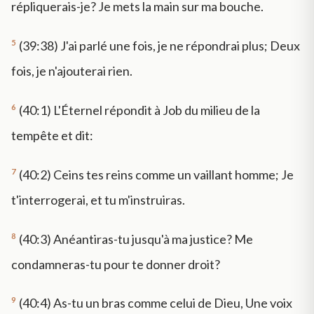
répliquerais-je? Je mets la main sur ma bouche.
5
(39:38) J'ai parlé une fois, je ne répondrai plus; Deux
fois, je n'ajouterai rien.
6
(40:1) L'Éternel répondit à Job du milieu de la
tempête et dit:
7
(40:2) Ceins tes reins comme un vaillant homme; Je
t'interrogerai, et tu m'instruiras.
8
(40:3) Anéantiras-tu jusqu'à ma justice? Me
condamneras-tu pour te donner droit?
9
(40:4) As-tu un bras comme celui de Dieu, Une voix