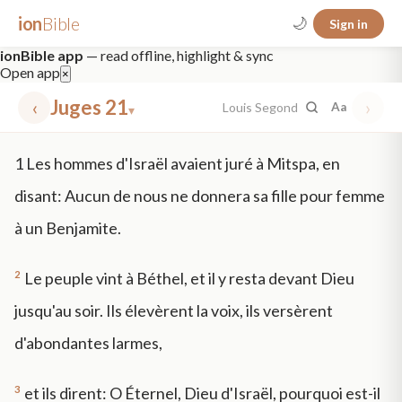
ion
Bible
🌙
Sign in
ionBible app
— read offline, highlight & sync
Open app
×
‹
Juges 21
›
Louis Segond
Aa
▾
✕
1
Les hommes d'Israël avaient juré à Mitspa, en
mt 5
nt faith
"peace that passeth"
grace -law
disant: Aucun de nous ne donnera sa fille pour femme
à un Benjamite.
2
Le peuple vint à Béthel, et il y resta devant Dieu
jusqu'au soir. Ils élevèrent la voix, ils versèrent
d'abondantes larmes,
3
et ils dirent: O Éternel, Dieu d'Israël, pourquoi est-il