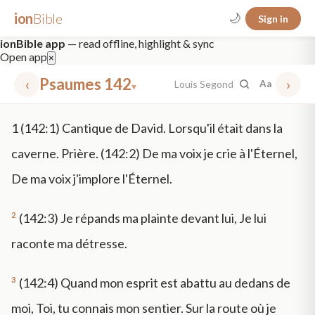
ion
Bible
🌙
Sign in
ionBible app
— read offline, highlight & sync
Open app
×
‹
Psaumes 142
›
Louis Segond
Aa
▾
✕
1
(142:1) Cantique de David. Lorsqu'il était dans la
mt 5
nt faith
"peace that passeth"
grace -law
caverne. Prière. (142:2) De ma voix je crie à l'Éternel,
De ma voix j'implore l'Éternel.
2
(142:3) Je répands ma plainte devant lui, Je lui
raconte ma détresse.
3
(142:4) Quand mon esprit est abattu au dedans de
moi, Toi, tu connais mon sentier. Sur la route où je