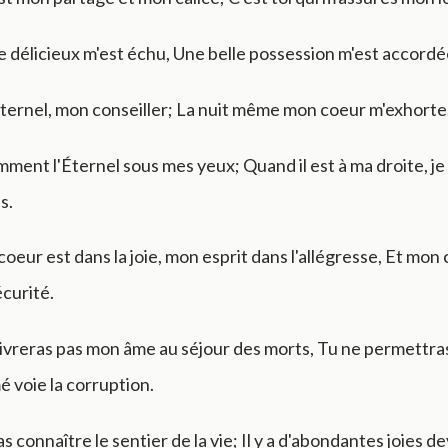
e délicieux m'est échu, Une belle possession m'est accordé
'Éternel, mon conseiller; La nuit même mon coeur m'exhorte
mment l'Éternel sous mes yeux; Quand il est à ma droite, je
s.
oeur est dans la joie, mon esprit dans l'allégresse, Et mon
curité.
livreras pas mon âme au séjour des morts, Tu ne permettra
é voie la corruption.
s connaître le sentier de la vie; Il y a d'abondantes joies de