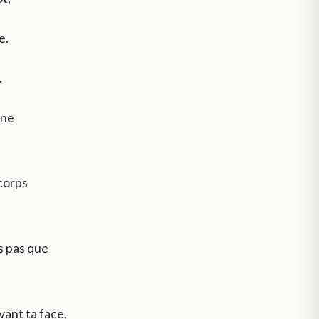
e.
.
 ne
 corps
s pas que
vant ta face,