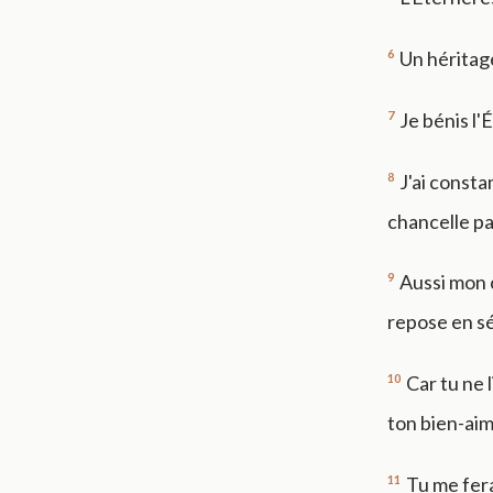
6
Un héritag
7
Je bénis l
8
J'ai consta
chancelle pa
9
Aussi mon c
repose en sé
10
Car tu ne 
ton bien-aim
11
Tu me fera