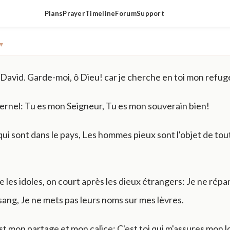
Plans
Prayer
Timeline
Forum
Support
▾
avid. Garde-moi, ô Dieu! car je cherche en toi mon refug
Éternel: Tu es mon Seigneur, Tu es mon souverain bien!
qui sont dans le pays, Les hommes pieux sont l'objet de to
e les idoles, on court après les dieux étrangers: Je ne répa
 sang, Je ne mets pas leurs noms sur mes lèvres.
st mon partage et mon calice; C'est toi qui m'assures mon l