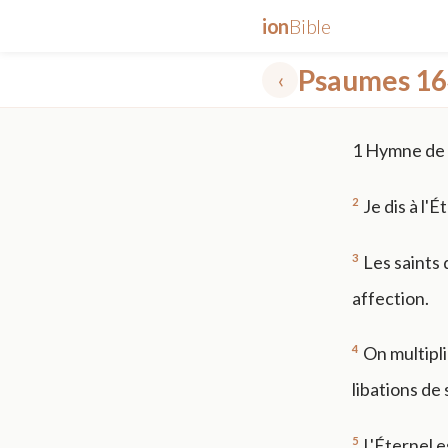
ion
Bible
Psaumes 16
‹
✕
1
Hymne de D
mt 5
nt faith
"peace that passeth"
grace -law
2
Je dis à l'
3
Les saints 
affection.
4
On multipli
libations de
5
L'Éternel e