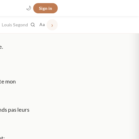
🌙
Sign in
›
Louis Segond
Aa
e.
ute mon
nds pas leurs
ot;