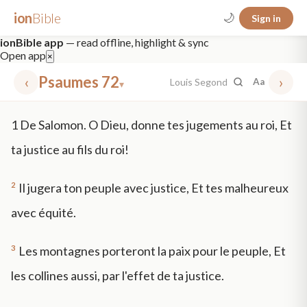
ion
Bible
🌙
Sign in
ionBible app
— read offline, highlight & sync
Open app
×
‹
Psaumes 72
›
Louis Segond
Aa
▾
✕
1
De Salomon. O Dieu, donne tes jugements au roi, Et
mt 5
nt faith
"peace that passeth"
grace -law
ta justice au fils du roi!
2
Il jugera ton peuple avec justice, Et tes malheureux
avec équité.
3
Les montagnes porteront la paix pour le peuple, Et
les collines aussi, par l'effet de ta justice.