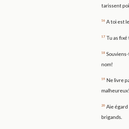
tarissent poi
16
A toi est l
17
Tu as fixé 
18
Souviens-t
nom!
19
Ne livre p
malheureux
20
Aie égard 
brigands.