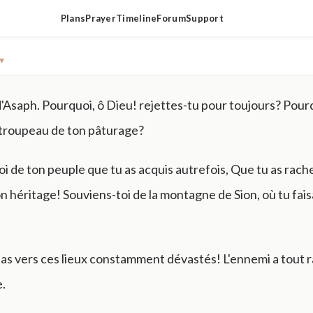
Plans
Prayer
Timeline
Forum
Support
▾
'Asaph. Pourquoi, ô Dieu! rejettes-tu pour toujours? Pourqu
 troupeau de ton pâturage?
oi de ton peuple que tu as acquis autrefois, Que tu as ra
on héritage! Souviens-toi de la montagne de Sion, où tu fais
pas vers ces lieux constamment dévastés! L'ennemi a tout 
e.