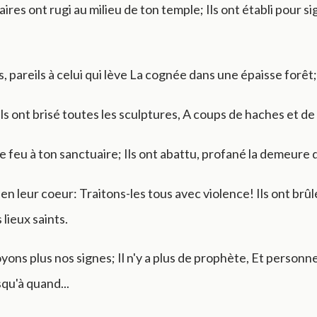
ires ont rugi au milieu de ton temple; Ils ont établi pour si
s, pareils à celui qui lève La cognée dans une épaisse forêt;
ils ont brisé toutes les sculptures, A coups de haches et d
 le feu à ton sanctuaire; Ils ont abattu, profané la demeure
t en leur coeur: Traitons-les tous avec violence! Ils ont brûl
 lieux saints.
ons plus nos signes; Il n'y a plus de prophète, Et personn
squ'à quand...