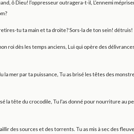
and, ô Dieu! l'oppresseur outragera-t-il, L'ennemi mépriser
om?
etires-tu ta main et ta droite? Sors-la de ton sein! détruis!
on roi dès les temps anciens, Lui qui opère des délivrances
u la mer par ta puissance, Tu as brisé les têtes des monstre
sé la tête du crocodile, Tu l'as donné pour nourriture au p
jaillir des sources et des torrents. Tu as mis à sec des fleuv