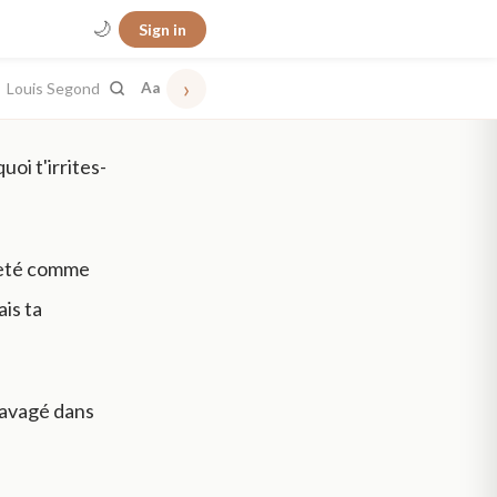
🌙
Sign in
›
Louis Segond
Aa
oi t'irrites-
cheté comme
ais ta
ravagé dans