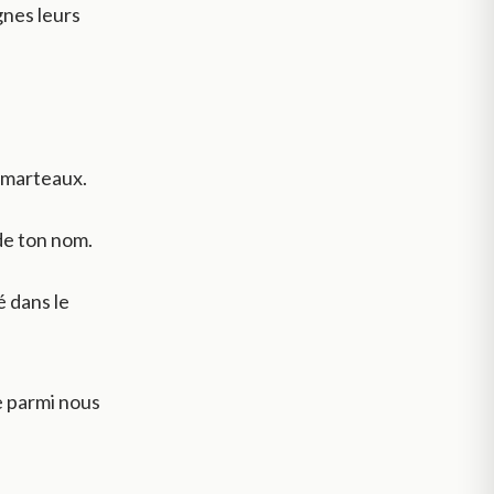
gnes leurs
e marteaux.
 de ton nom.
é dans le
e parmi nous