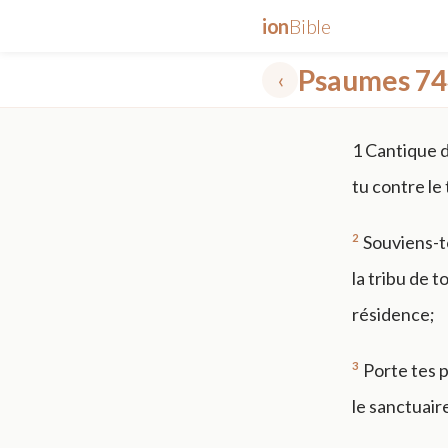
ion
Bible
Psaumes 74
‹
✕
1
Cantique d
mt 5
nt faith
"peace that passeth"
grace -law
tu contre le
2
Souviens-t
la tribu de t
résidence;
3
Porte tes 
le sanctuair