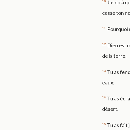
10
Jusqu'à qu
cesse ton n
11
Pourquoi r
12
Dieu est m
de la terre.
13
Tu as fend
eaux;
14
Tu as écra
désert.
15
Tu as fait 