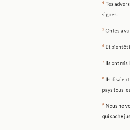
4
Tes adversa
signes.
5
On les a vu
6
Et bientôt 
7
Ils ont mis
8
Ils disaien
pays tous les
9
Nous ne voy
qui sache ju