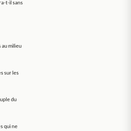
a-t-il sans
 au milieu
s sur les
euple du
es qui ne