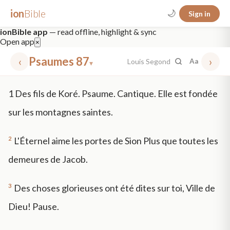
ion
Bible
🌙
Sign in
ionBible app
— read offline, highlight & sync
Open app
×
‹
Psaumes 87
›
Louis Segond
Aa
▾
✕
1
Des fils de Koré. Psaume. Cantique. Elle est fondée
mt 5
nt faith
"peace that passeth"
grace -law
sur les montagnes saintes.
2
L'Éternel aime les portes de Sion Plus que toutes les
demeures de Jacob.
3
Des choses glorieuses ont été dites sur toi, Ville de
Dieu! Pause.