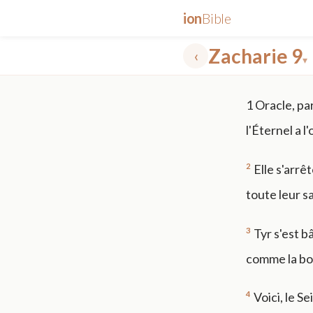
ion
Bible
Zacharie 9
‹
▾
✕
1
Oracle, par
mt 5
nt faith
"peace that passeth"
grace -law
l'Éternel a 
2
Elle s'arrê
toute leur s
3
Tyr s'est b
comme la bo
4
Voici, le S