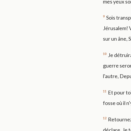
mes yeux sont
9
Sois transp
Jérusalem! Vo
sur un âne, S
10
Je détruir
guerre seron
l'autre, Depu
11
Et pour toi
fosse où il n
12
Retournez 
déclare, Je t