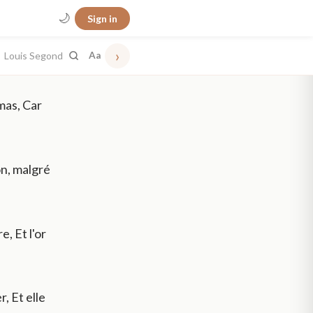
🌙
Sign in
›
Louis Segond
Aa
amas, Car
on, malgré
, Et l'or
, Et elle