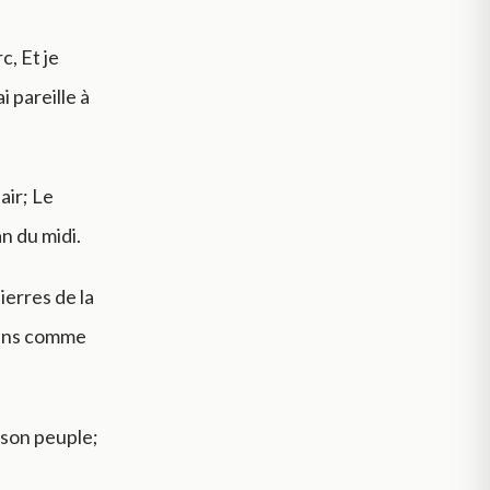
, Et je
i pareille à
air; Le
n du midi.
ierres de la
leins comme
 son peuple;