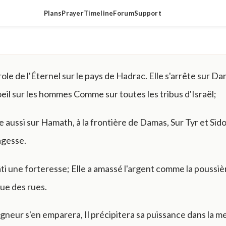
Plans
Prayer
Timeline
Forum
Support
ole de l'Éternel sur le pays de Hadrac. Elle s'arrête sur D
l'oeil sur les hommes Comme sur toutes les tribus d'Israël;
te aussi sur Hamath, à la frontière de Damas, Sur Tyr et Sid
agesse.
âti une forteresse; Elle a amassé l'argent comme la poussière
ue des rues.
eigneur s'en emparera, Il précipitera sa puissance dans la mer