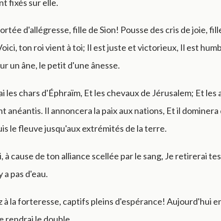
 fixés sur elle.
ortée d'allégresse, fille de Sion! Pousse des cris de joie, fill
ici, ton roi vient à toi; Il est juste et victorieux, Il est hu
ur un âne, le petit d'une ânesse.
ai les chars d'Éphraïm, Et les chevaux de Jérusalem; Et les 
t anéantis. Il annoncera la paix aux nations, Et il dominera
is le fleuve jusqu'aux extrémités de la terre.
, à cause de ton alliance scellée par le sang, Je retirerai tes
'y a pas d'eau.
à la forteresse, captifs pleins d'espérance! Aujourd'hui en
e rendrai le double.