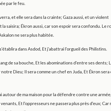
e par le feu.
verra, et elle sera dans la crainte; Gaza aussi, et un violent
la saisira; Ékron aussi, car son espoir sera confondu. Le ro
Askalon ne sera plus habitée.
'établira dans Asdod, Et j'abattrai l'orgueil des Philistins.
 sang de sa bouche, Et les abominations d'entre ses dents; L
 notre Dieu; Il sera comme un chef en Juda, Et Ékron ser
i autour de ma maison pour la défendre contre une armée,
es venants, Et l'oppresseurs ne passera plus près d'eux; Ca