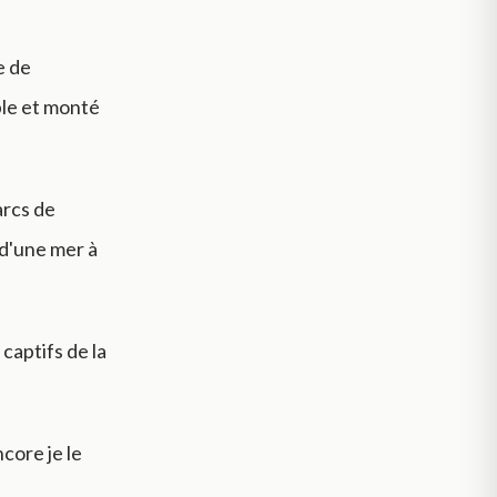
e de
mble et monté
arcs de
 d'une mer à
 captifs de la
core je le