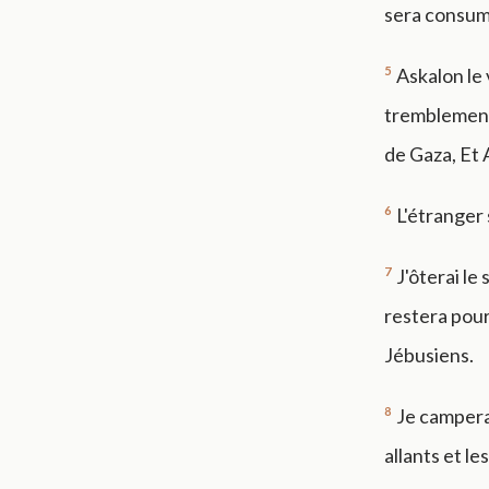
sera consumé
5
Askalon le 
tremblement 
de Gaza, Et 
6
L'étranger s
7
J'ôterai le
restera pour
Jébusiens.
8
Je campera
allants et l