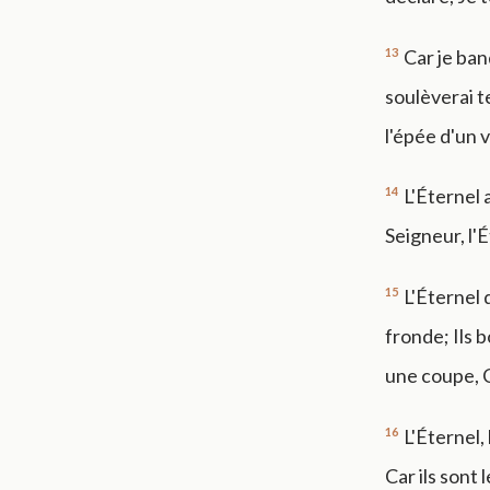
13
Car je ba
soulèverai te
l'épée d'un 
14
L'Éternel 
Seigneur, l'
15
L'Éternel 
fronde; Ils 
une coupe, C
16
L'Éternel,
Car ils sont 