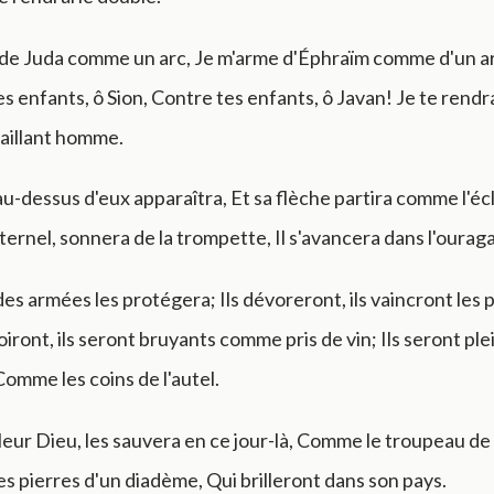
nde Juda comme un arc, Je m'arme d'Éphraïm comme d'un arc
s enfants, ô Sion, Contre tes enfants, ô Javan! Je te rendra
vaillant homme.
au-dessus d'eux apparaîtra, Et sa flèche partira comme l'écl
Éternel, sonnera de la trompette, Il s'avancera dans l'ouraga
des armées les protégera; Ils dévoreront, ils vaincront les p
boiront, ils seront bruyants comme pris de vin; Ils seront p
omme les coins de l'autel.
 leur Dieu, les sauvera en ce jour-là, Comme le troupeau de
les pierres d'un diadème, Qui brilleront dans son pays.