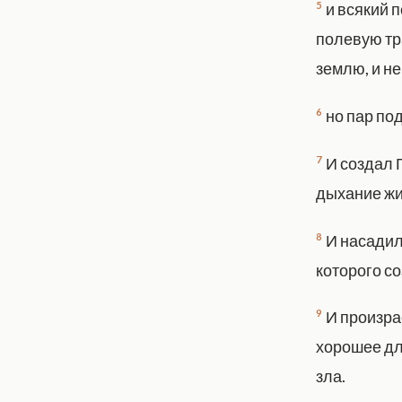
5
и всякий 
полевую тр
землю, и н
6
но пар по
7
И создал Г
дыхание жи
8
И насадил
которого со
9
И произра
хорошее дл
зла.