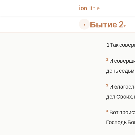
ion
Bible
Бытие 2
‹
▾
✕
1
Так совер
mt 5
nt faith
"peace that passeth"
grace -law
2
И соверши
день седьм
3
И благосло
дел Своих, 
4
Вот происх
Господь Бо