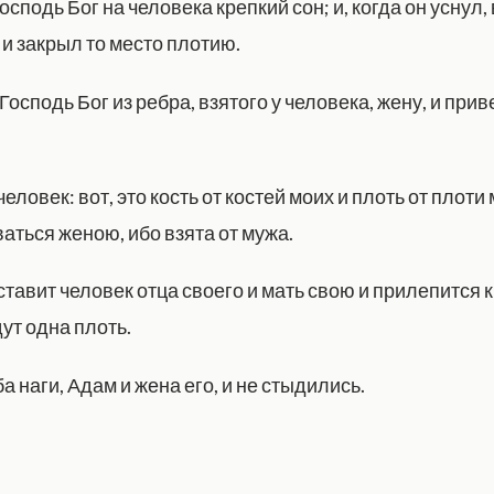
осподь Бог на человека крепкий сон; и, когда он уснул,
, и закрыл то место плотию.
Господь Бог из ребра, взятого у человека, жену, и приве
человек: вот, это кость от костей моих и плоть от плоти
аться женою, ибо взята от мужа.
тавит человек отца своего и мать свою и прилепится 
дут одна плоть.
а наги, Адам и жена его, и не стыдились.