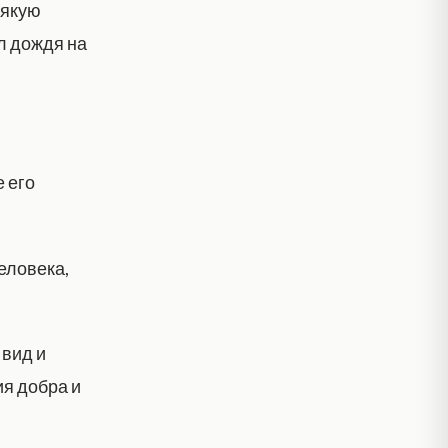
сякую
л дождя на
е его
человека,
 вид и
ия добра и