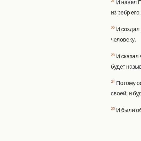
21
И навел Г
из ребр его
22
И создал 
человеку.
23
И сказал 
будет назыв
24
Потому ос
своей; и бу
25
И были об