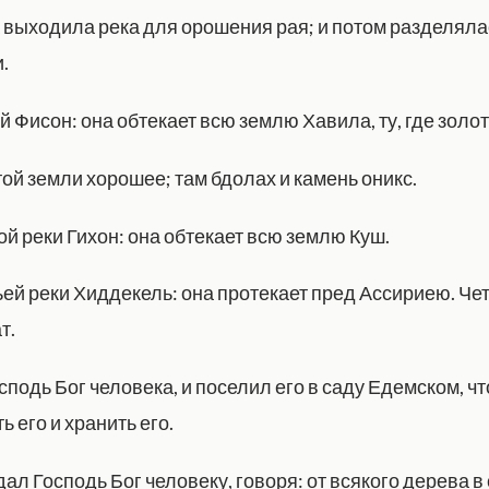
 выходила река для орошения рая; и потом разделяла
.
 Фисон: она обтекает всю землю Хавила, ту, где золот
той земли хорошее; там бдолах и камень оникс.
й реки Гихон: она обтекает всю землю Куш.
ьей реки Хиддекель: она протекает пред Ассириею. Че
т.
сподь Бог человека, и поселил его в саду Едемском, ч
 его и хранить его.
ал Господь Бог человеку, говоря: от всякого дерева в