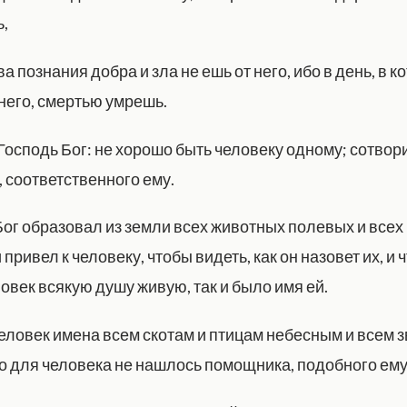
ь,
ва познания добра и зла не ешь от него, ибо в день, в к
 него, смертью умрешь.
Господь Бог: не хорошо быть человеку одному; сотвор
 соответственного ему.
Бог образовал из земли всех животных полевых и всех
 привел к человеку, чтобы видеть, как он назовет их, и ч
овек всякую душу живую, так и было имя ей.
человек имена всем скотам и птицам небесным и всем 
о для человека не нашлось помощника, подобного ему