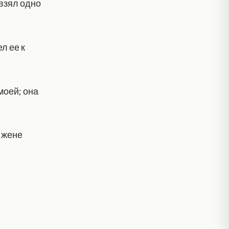
 взял одно
л ее к
 моей; она
к жене