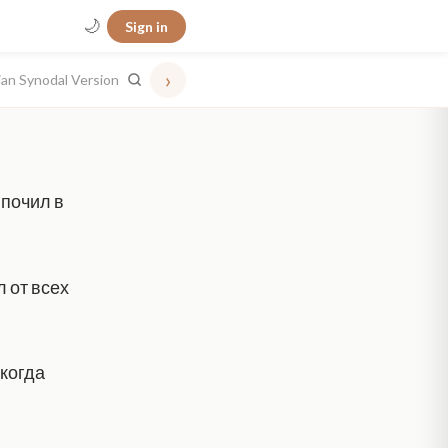
🌙
Sign in
›
ian Synodal Version
 почил в
л от всех
 когда