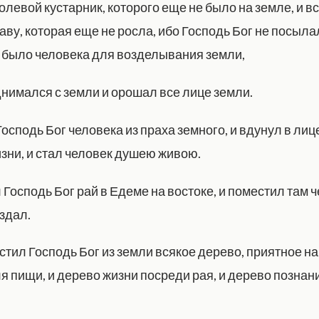
полевой кустарник, которого еще не было на земле, и в
аву, которая еще не росла, ибо Господь Бог не посыла
е было человека для возделывания земли,
днимался с земли и орошал все лице земли.
осподь Бог человека из праха земного, и вдунул в лиц
зни, и стал человек душею живою.
 Господь Бог рай в Едеме на востоке, и поместил там 
здал.
стил Господь Бог из земли всякое дерево, приятное на
я пищи, и дерево жизни посреди рая, и дерево познан