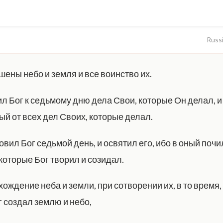
Russ
шены небо и земля и все воинство их.
л Бог к седьмому дню дела Свои, которые Он делал, и
ый от всех дел Своих, которые делал.
вил Бог седьмой день, и освятил его, ибо в оный почи
которые Бог творил и созидал.
ождение неба и земли, при сотворении их, в то время,
г создал землю и небо,