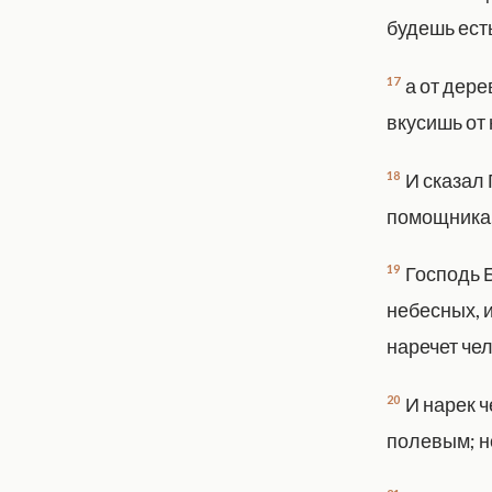
будешь ест
17
а от дере
вкусишь от
18
И сказал 
помощника,
19
Господь 
небесных, и
наречет чел
20
И нарек 
полевым; н