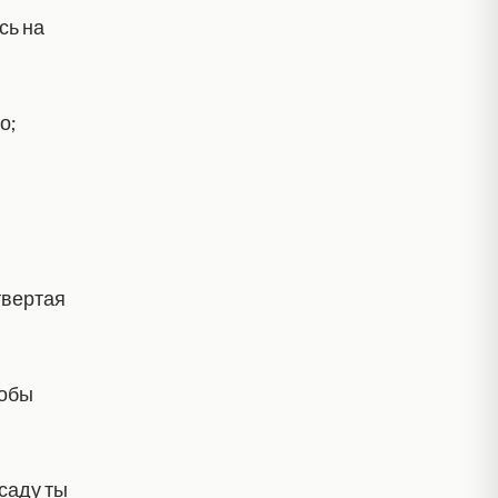
сь на
о;
твертая
тобы
 саду ты