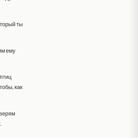
оторый ты
им ему
 птиц
тобы, как
зверям
.