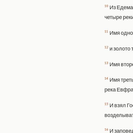
10
Из Едема
четыре реки
11
Имя одной
12
и золото 
13
Имя второ
14
Имя трет
река Евфра
15
И взял Го
возделывать
16
И заповед