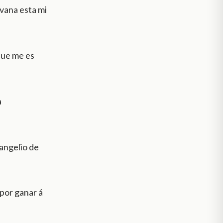
vana esta mi
que me es
a
angelio de
 por ganar á