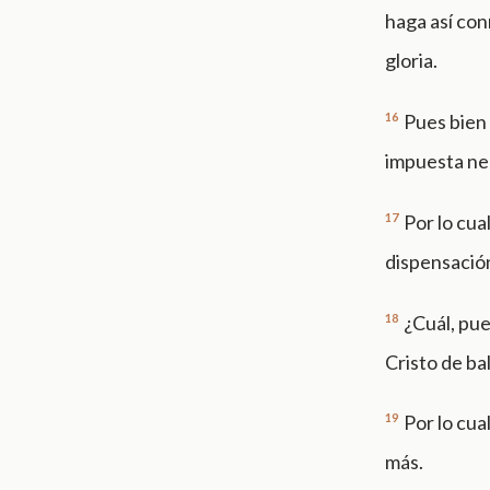
haga así con
gloria.
16
Pues bien
impuesta nec
17
Por lo cua
dispensació
18
¿Cuál, pue
Cristo de ba
19
Por lo cua
más.