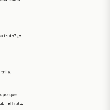
su fruto? ¿ó
rilla.
o: porque
bir el fruto.