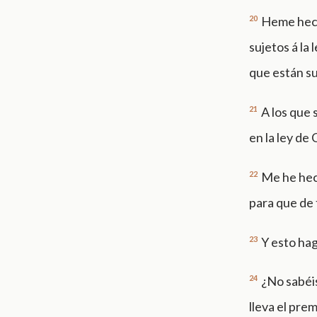
20
Heme hecho
sujetos á la 
que están suj
21
A los que 
en la ley de 
22
Me he hech
para que de 
23
Y esto hag
24
¿No sabéis
lleva el pre