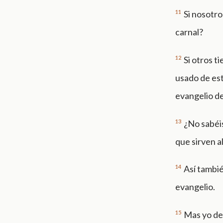
11
Si nosotro
carnal?
12
Si otros 
usado de est
evangelio de
13
¿No sabéis
que sirven al
14
Así tambié
evangelio.
15
Mas yo de