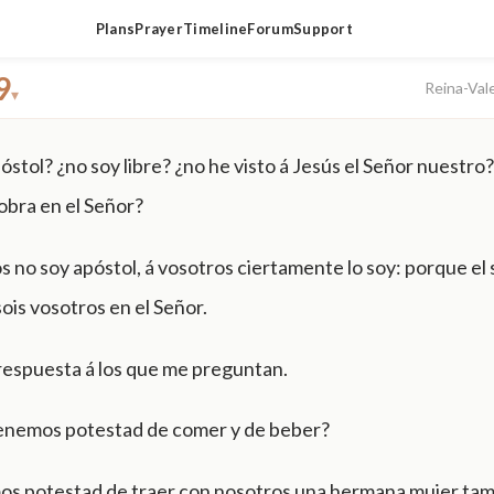
Plans
Prayer
Timeline
Forum
Support
9
Reina-Val
▾
stol? ¿no soy libre? ¿no he visto á Jesús el Señor nuestro?
obra en el Señor?
ros no soy apóstol, á vosotros ciertamente lo soy: porque el 
ois vosotros en el Señor.
 respuesta á los que me preguntan.
enemos potestad de comer y de beber?
s potestad de traer con nosotros una hermana mujer ta