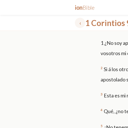
ion
Bible
1 Corintios 
‹
✕
1
¿No soy apó
mt 5
nt faith
"peace that passeth"
grace -law
vosotros mi 
2
Si á los ot
apostolado s
3
Esta es mi
4
Qué, ¿no t
5
¿No tenemo