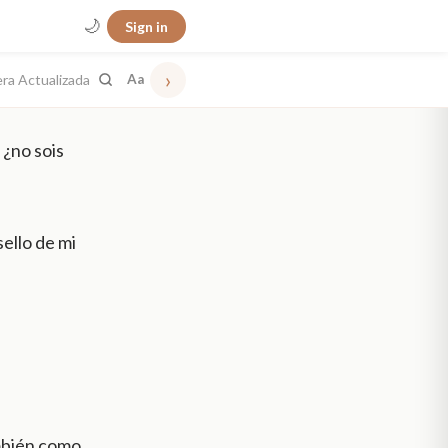
🌙
Sign in
›
era Actualizada
Aa
 ¿no sois
sello de mi
mbién como