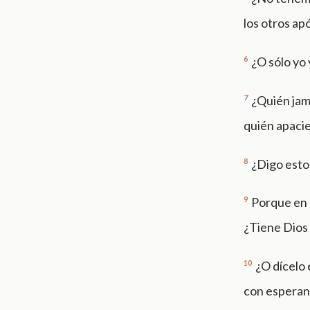
los otros ap
6
¿O sólo yo
7
¿Quién jam
quién apacie
8
¿Digo esto
9
Porque en l
¿Tiene Dios
10
¿O dícelo
con esperanza