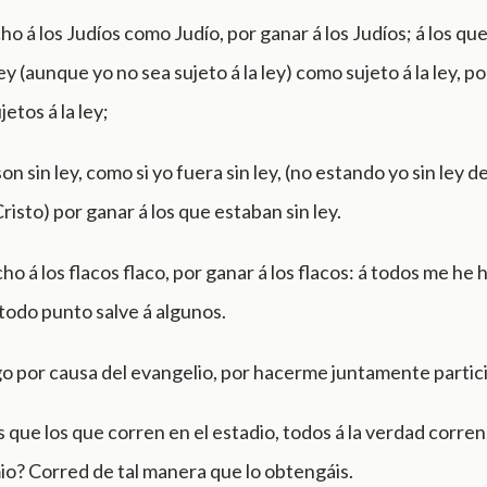
 á los Judíos como Judío, por ganar á los Judíos; á los qu
ley (aunque yo no sea sujeto á la ley) como sujeto á la ley, po
etos á la ley;
son sin ley, como si yo fuera sin ley, (no estando yo sin ley d
Cristo) por ganar á los que estaban sin ley.
o á los flacos flaco, por ganar á los flacos: á todos me he
todo punto salve á algunos.
o por causa del evangelio, por hacerme juntamente partici
 que los que corren en el estadio, todos á la verdad corre
mio? Corred de tal manera que lo obtengáis.