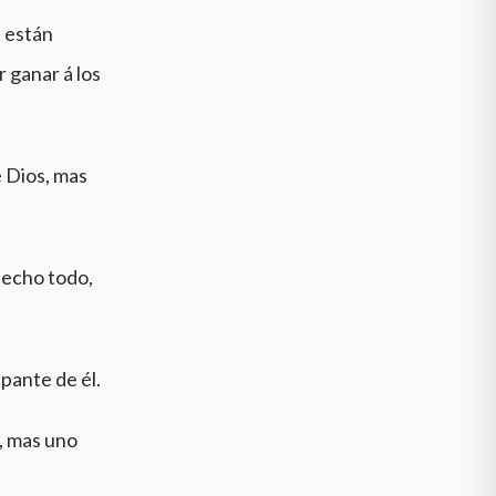
e están
r ganar á los
e Dios, mas
 hecho todo,
pante de él.
n, mas uno