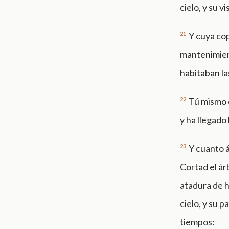
cielo, y su vi
21
Y cuya cop
mantenimient
habitaban las
22
Tú mismo e
y ha llegado 
23
Y cuanto á
Cortad el árb
atadura de h
cielo, y su 
tiempos: