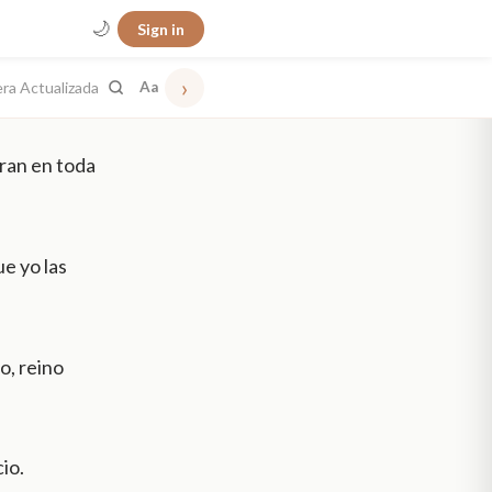
🌙
Sign in
›
era Actualizada
Aa
ran en toda
e yo las
o, reino
io.