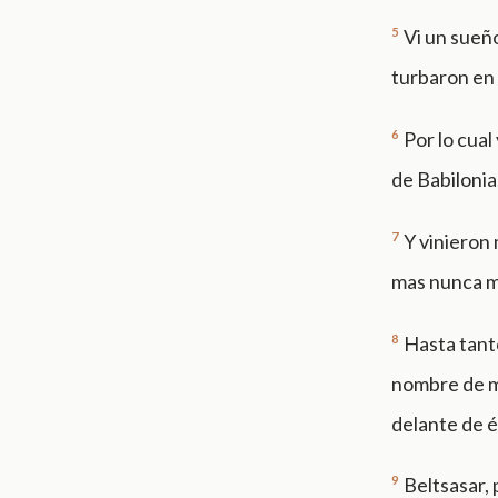
5
Vi un sueñ
turbaron en
6
Por lo cua
de Babilonia
7
Y vinieron 
mas nunca m
8
Hasta tant
nombre de mi 
delante de é
9
Beltsasar, 