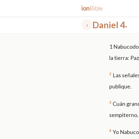
ion
Bible
Daniel 4
‹
▾
✕
1
Nabucodono
mt 5
nt faith
"peace that passeth"
grace -law
la tierra: Pa
2
Las señales
publique.
3
Cuán grande
sempiterno, 
4
Yo Nabucod