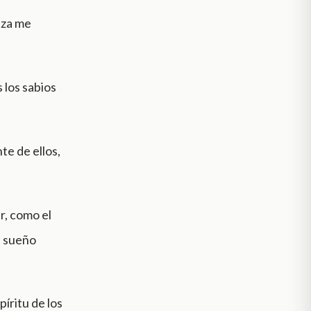
eza me
 los sabios
te de ellos,
r, como el
el sueño
íritu de los