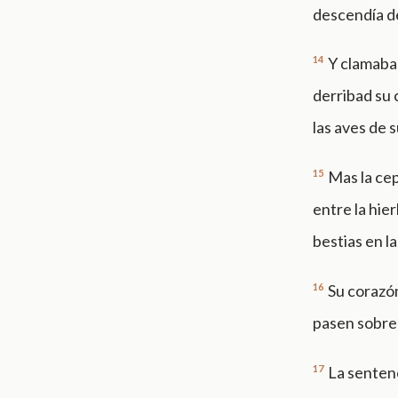
descendía de
14
Y clamaba 
derribad su 
las aves de 
15
Mas la cep
entre la hier
bestias en la
16
Su corazó
pasen sobre 
17
La sentenc