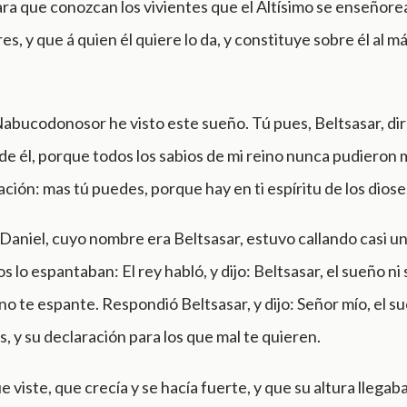
a que conozcan los vivientes que el Altísimo se enseñorea
s, y que á quien él quiere lo da, y constituye sobre él al má
Nabucodonosor he visto este sueño. Tú pues, Beltsasar, dir
de él, porque todos los sabios de mi reino nunca pudieron
ación: mas tú puedes, porque hay en ti espíritu de los diose
aniel, cuyo nombre era Beltsasar, estuvo callando casi un
 lo espantaban: El rey habló, y dijo: Beltsasar, el sueño ni 
no te espante. Respondió Beltsasar, y dijo: Señor mío, el s
, y su declaración para los que mal te quieren.
ue viste, que crecía y se hacía fuerte, y que su altura llegab