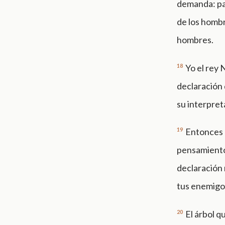
demanda: par
de los hombre
hombres.
18
Yo el rey 
declaración 
su interpret
19
Entonces D
pensamientos
declaración 
tus enemigos
20
El árbol q