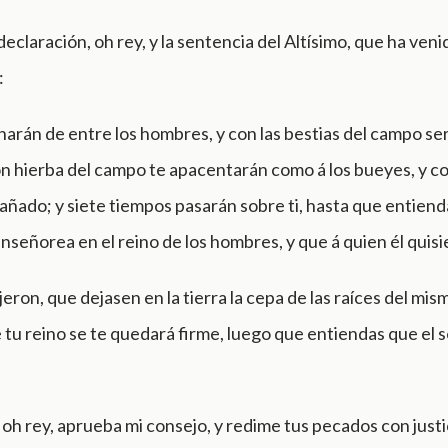
 declaración, oh rey, y la sentencia del Altísimo, que ha veni
:
arán de entre los hombres, y con las bestias del campo ser
n hierba del campo te apacentarán como á los bueyes, y co
bañado; y siete tiempos pasarán sobre ti, hasta que entiend
enseñorea en el reino de los hombres, y que á quien él quisie
ijeron, que dejasen en la tierra la cepa de las raíces del mis
e tu reino se te quedará firme, luego que entiendas que el 
 oh rey, aprueba mi consejo, y redime tus pecados con justic