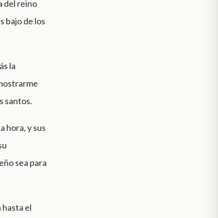
 del reino
s bajo de los
ás la
 mostrarme
s santos.
a hora, y sus
su
ueño sea para
a hasta el