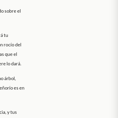
do sobre el
á tu
n rocío del
as que el
re lo dará.
mo árbol,
señorío es en
ia, y tus