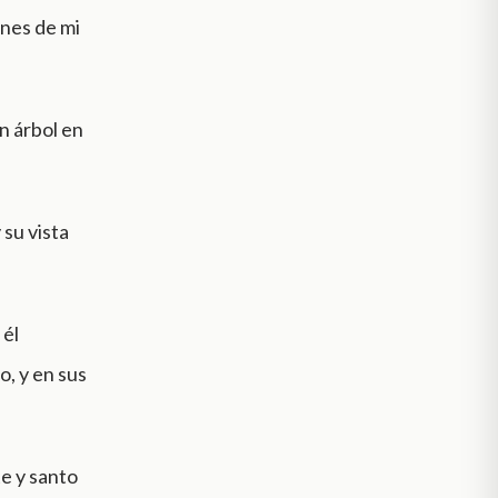
ones de mi
n árbol en
 su vista
 él
o, y en sus
te y santo