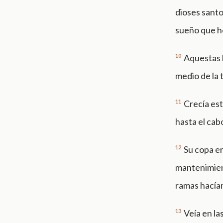
dioses santo
sueño que he
10
Aquestas l
medio de la 
11
Crecía este
hasta el cabo
12
Su copa er
mantenimient
ramas hacían
13
Veía en la