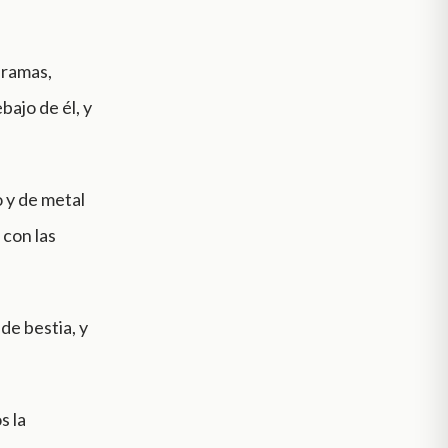
 ramas,
bajo de él, y
o y de metal
 con las
de bestia, y
s la