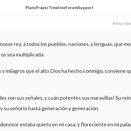
Plans
Prayer
Timeline
Forum
Support
Reina-Val
sor rey, á todos los pueblos, naciones, y lenguas, que mo
z os sea multiplicada:
 y milagros que el alto Dios ha hecho conmigo, conviene qu
s son sus señales, y cuán potentes sus maravillas! Su rein
y su señorío hasta generación y generación.
onosor estaba quieto en mi casa, y floreciente en mi palac