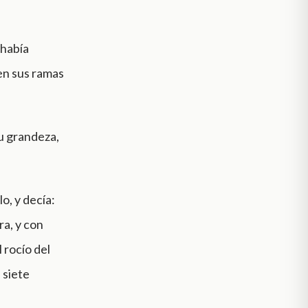
 había
en sus ramas
tu grandeza,
lo, y decía:
ra, y con
 rocío del
 siete