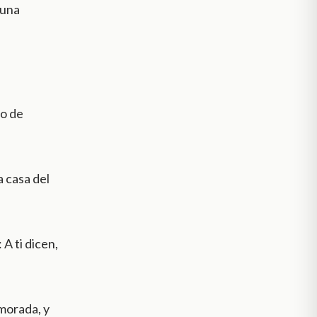
 una
no de
a casa del
 A ti dicen,
 morada, y