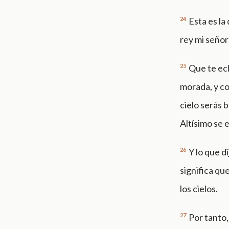
24
Esta es la
rey mi señor
25
Que te ech
morada, y co
cielo serás 
Altísimo se 
26
Y lo que d
significa qu
los cielos.
27
Por tanto,