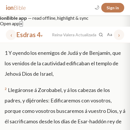
ion
Bible
🌙
Sign in
ionBible app
— read offline, highlight & sync
Open app
×
‹
Esdras 4
›
Reina-Valera Actualizada
Aa
▾
✕
1
Y oyendo los enemigos de Judá y de Benjamín, que
mt 5
nt faith
"peace that passeth"
grace -law
los venidos de la cautividad edificaban el templo de
Jehová Dios de Israel,
2
Llegáronse á Zorobabel, y á los cabezas de los
padres, y dijéronles: Edificaremos con vosotros,
porque como vosotros buscaremos á vuestro Dios, y á
él sacrificamos desde los días de Esar-haddón rey de