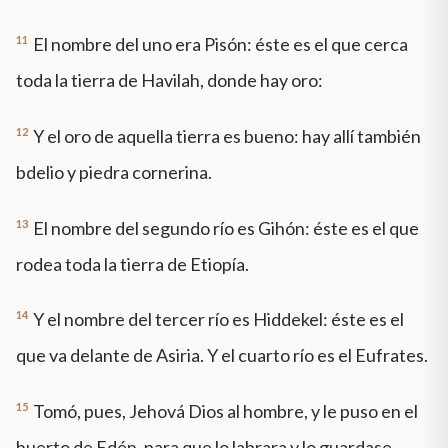
11
El nombre del uno era Pisón: éste es el que cerca
toda la tierra de Havilah, donde hay oro:
12
Y el oro de aquella tierra es bueno: hay allí también
bdelio y piedra cornerina.
13
El nombre del segundo río es Gihón: éste es el que
rodea toda la tierra de Etiopía.
14
Y el nombre del tercer río es Hiddekel: éste es el
que va delante de Asiria. Y el cuarto río es el Eufrates.
15
Tomó, pues, Jehová Dios al hombre, y le puso en el
huerto de Edén, para que lo labrara y lo guardase.