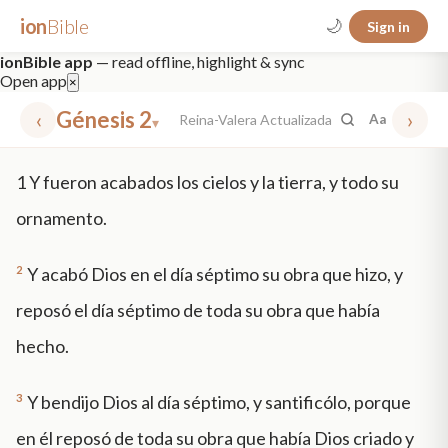
ion
Bible
🌙
Sign in
ionBible app
— read offline, highlight & sync
Open app
×
‹
Génesis 2
›
Reina-Valera Actualizada
Aa
▾
✕
1
Y fueron acabados los cielos y la tierra, y todo su
mt 5
nt faith
"peace that passeth"
grace -law
ornamento.
2
Y acabó Dios en el día séptimo su obra que hizo, y
reposó el día séptimo de toda su obra que había
hecho.
3
Y bendijo Dios al día séptimo, y santificólo, porque
en él reposó de toda su obra que había Dios criado y