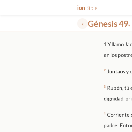
ion
Bible
Génesis 49
‹
▾
✕
1
Y llamo Jac
mt 5
nt faith
"peace that passeth"
grace -law
en los postr
2
Juntaos y o
3
Rubén, tú e
dignidad, pr
4
Corriente c
padre: Enton