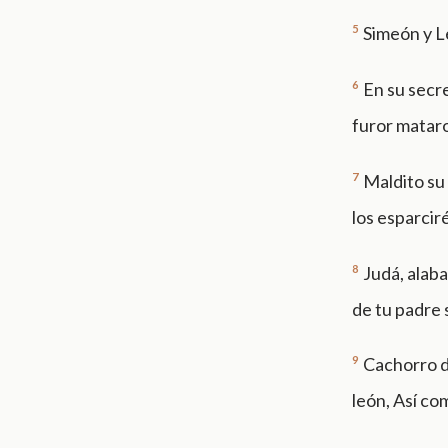
5
Simeón y L
6
En su secr
furor mataro
7
Maldito su 
los esparciré
8
Judá, alab
de tu padre s
9
Cachorro d
león, Así co