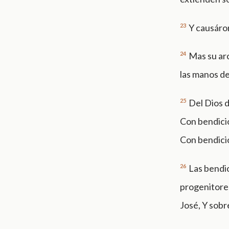
23
Y causáron
24
Mas su arc
las manos del
25
Del Dios d
Con bendicio
Con bendicio
26
Las bendi
progenitores
José, Y sobr