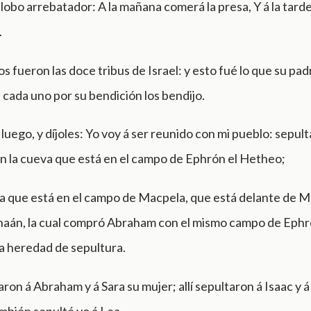
lobo arrebatador: A la mañana comerá la presa, Y á la tarde
.
s fueron las doce tribus de Israel: y esto fué lo que su padre
á cada uno por su bendición los bendijo.
uego, y díjoles: Yo voy á ser reunido con mi pueblo: sepu
n la cueva que está en el campo de Ephrón el Hetheo;
va que está en el campo de Macpela, que está delante de M
anaán, la cual compró Abraham con el mismo campo de Ephr
a heredad de sepultura.
taron á Abraham y á Sara su mujer; allí sepultaron á Isaac y
ambién sepulté yo á Lea.