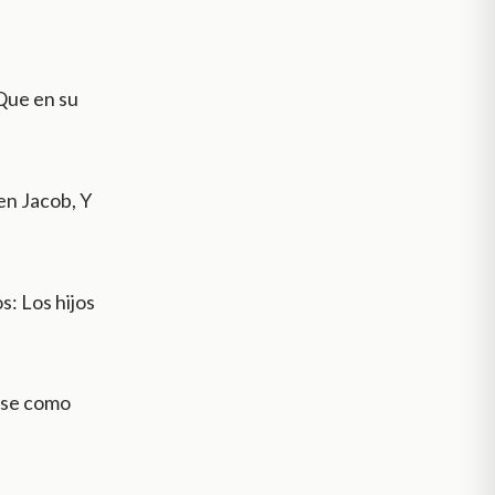
 Que en su
 en Jacob, Y
s: Los hijos
hóse como