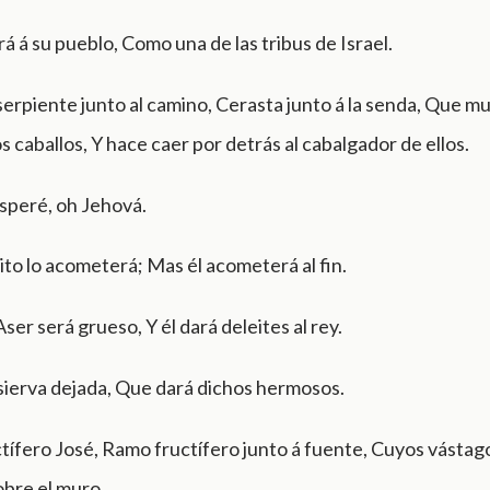
á á su pueblo, Como una de las tribus de Israel.
erpiente junto al camino, Cerasta junto á la senda, Que m
os caballos, Y hace caer por detrás al cabalgador de ellos.
speré, oh Jehová.
ito lo acometerá; Mas él acometerá al fin.
Aser será grueso, Y él dará deleites al rey.
sierva dejada, Que dará dichos hermosos.
tífero José, Ramo fructífero junto á fuente, Cuyos vástag
bre el muro.