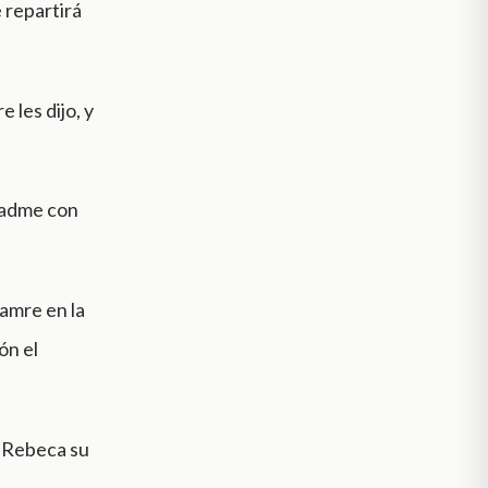
 repartirá
 les dijo, y
ltadme con
amre en la
ón el
 á Rebeca su