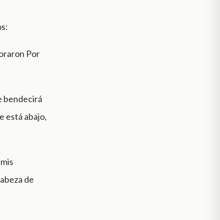
os:
boraron Por
te bendecirá
e está abajo,
 mis
cabeza de