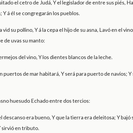
itado el cetro de Judá, Y el legislador de entre sus piés, H
; Y á él se congregarán los pueblos.
 vid su pollino, Y á la cepa el hijo de su asna, Lavó en el vin
re de uvas su manto:
ermejos del vino, Y los dientes blancos de la leche.
 puertos de mar habitará, Y será para puerto de navíos; Y
 asno huesudo Echado entre dos tercios:
el descanso era bueno, Y que la tierra era deleitosa; Y baj
Y sirvió en tributo.