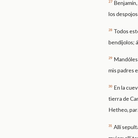
27
Benjamín, 
los despojos
28
Todos esto
bendíjolos; 
29
Mandóles l
mis padres e
30
En la cue
tierra de C
Hetheo, par
31
Allí sepul
mujer; allí t