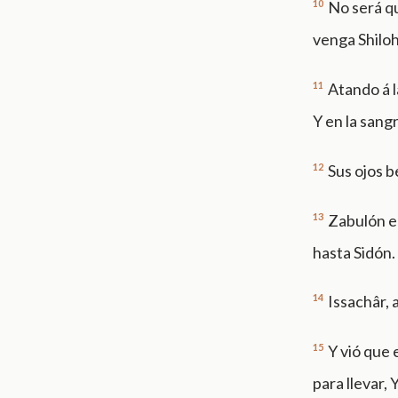
10
No será qu
venga Shiloh
11
Atando á la
Y en la sang
12
Sus ojos b
13
Zabulón en
hasta Sidón.
14
Issachâr,
15
Y vió que 
para llevar, 