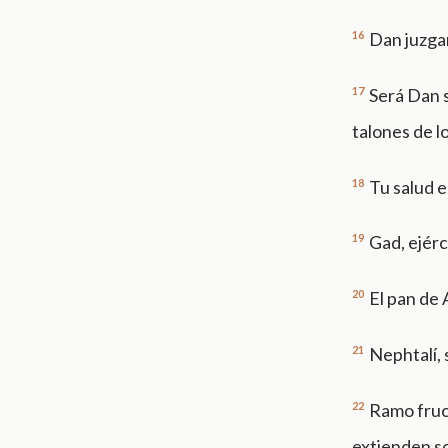
16
Dan juzgar
17
Será Dan s
talones de l
18
Tu salud e
19
Gad, ejérc
20
El pan de 
21
Nephtalí, 
22
Ramo fruc
extienden so