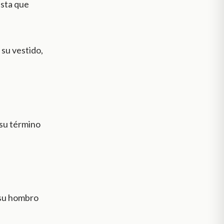
asta que
o su vestido,
 su término
ó su hombro