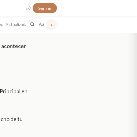
🌙
Sign in
›
era Actualizada
Aa
de acontecer
 Principal en
echo de tu