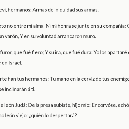
eví, hermanos: Armas de iniquidad sus armas.
eto no entre mi alma, Ni mi honra se junte en su compañía;
n varón, Y en su voluntad arrancaron muro.
furor, que fué fiero; Y su ira, que fué dura: Yo los apartaré
 en Israel.
arte han tus hermanos: Tu mano en la cerviz de tus enemigo
e inclinarán á ti.
e león Judá: De la presa subiste, hijo mío: Encorvóse, ec
mo león viejo; ¿quién lo despertará?