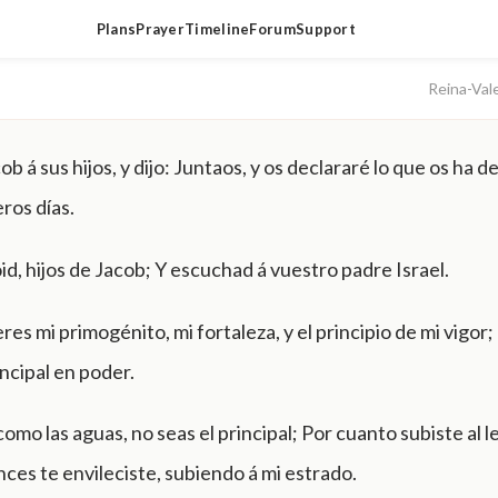
Plans
Prayer
Timeline
Forum
Support
Reina-Val
ob á sus hijos, y dijo: Juntaos, y os declararé lo que os ha 
eros días.
id, hijos de Jacob; Y escuchad á vuestro padre Israel.
res mi primogénito, mi fortaleza, y el principio de mi vigor;
incipal en poder.
omo las aguas, no seas el principal; Por cuanto subiste al l
ces te envileciste, subiendo á mi estrado.