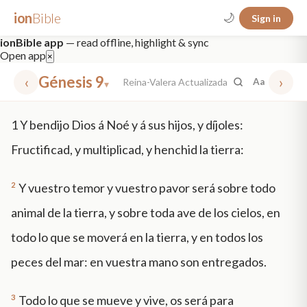
ion
Bible
🌙
Sign in
ionBible app
— read offline, highlight & sync
Open app
×
‹
Génesis 9
›
Reina-Valera Actualizada
Aa
▾
✕
1
Y bendijo Dios á Noé y á sus hijos, y díjoles:
mt 5
nt faith
"peace that passeth"
grace -law
Fructificad, y multiplicad, y henchid la tierra:
2
Y vuestro temor y vuestro pavor será sobre todo
animal de la tierra, y sobre toda ave de los cielos, en
todo lo que se moverá en la tierra, y en todos los
peces del mar: en vuestra mano son entregados.
3
Todo lo que se mueve y vive, os será para