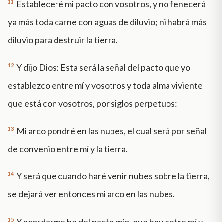
11
Estableceré mi pacto con vosotros, y no fenecerá
ya más toda carne con aguas de diluvio; ni habrá más
diluvio para destruir la tierra.
12
Y dijo Dios: Esta será la señal del pacto que yo
establezco entre mí y vosotros y toda alma viviente
que está con vosotros, por siglos perpetuos:
13
Mi arco pondré en las nubes, el cual será por señal
de convenio entre mí y la tierra.
14
Y será que cuando haré venir nubes sobre la tierra,
se dejará ver entonces mi arco en las nubes.
15
Y acordarme he del pacto mío, que hay entre mí y