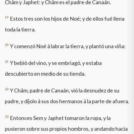
Châm y Japhet: y Châm es el padre de Canaán.
19
Estos tres son los hijos de Noé; y de ellos fué llena
toda la tierra.
20
Y comenzó Noé á labrar la tierra, y plantó una viña:
21
Y bebió del vino, y se embriagó, y estaba
descubierto en medio de su tienda.
22
Y Châm, padre de Canaán, vió la desnudez de su
padre, y díjolo á sus dos hermanos á la parte de afuera.
23
Entonces Sem y Japhet tomaron la ropa, y la
pusieron sobre sus propios hombros, y andando hacia