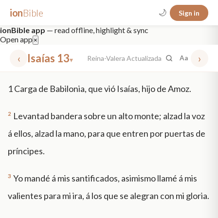
ion
Bible
🌙
Sign in
ionBible app
— read offline, highlight & sync
Open app
×
‹
Isaías 13
›
Reina-Valera Actualizada
Aa
▾
✕
1
Carga de Babilonia, que vió Isaías, hijo de Amoz.
mt 5
nt faith
"peace that passeth"
grace -law
2
Levantad bandera sobre un alto monte; alzad la voz
á ellos, alzad la mano, para que entren por puertas de
príncipes.
3
Yo mandé á mis santificados, asimismo llamé á mis
valientes para mi ira, á los que se alegran con mi gloria.