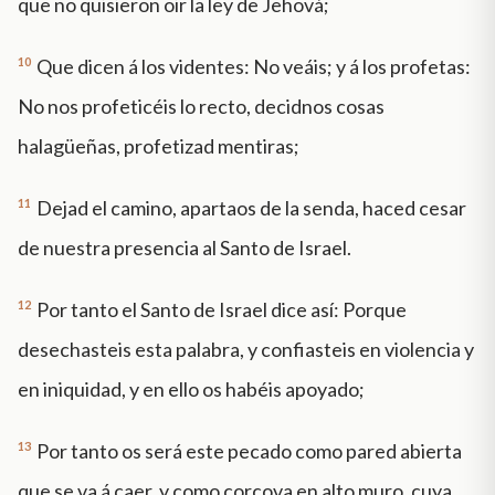
que no quisieron oir la ley de Jehová;
10
Que dicen á los videntes: No veáis; y á los profetas:
No nos profeticéis lo recto, decidnos cosas
halagüeñas, profetizad mentiras;
11
Dejad el camino, apartaos de la senda, haced cesar
de nuestra presencia al Santo de Israel.
12
Por tanto el Santo de Israel dice así: Porque
desechasteis esta palabra, y confiasteis en violencia y
en iniquidad, y en ello os habéis apoyado;
13
Por tanto os será este pecado como pared abierta
que se va á caer, y como corcova en alto muro, cuya