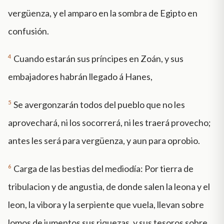
vergüenza, y el amparo en la sombra de Egipto en
confusión.
4
Cuando estarán sus príncipes en Zoán, y sus
embajadores habrán llegado á Hanes,
5
Se avergonzarán todos del pueblo que no les
aprovechará, ni los socorrerá, ni les traerá provecho;
antes les será para vergüenza, y aun para oprobio.
6
Carga de las bestias del mediodía: Por tierra de
tribulacion y de angustia, de donde salen la leona y el
leon, la vibora y la serpiente que vuela, llevan sobre
lomos de jumentos sus riquezas, y sus tesoros sobre