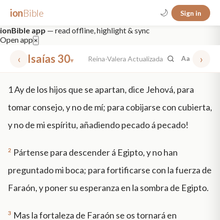
ion
Bible
🌙
Sign in
ionBible app
— read offline, highlight & sync
Open app
×
‹
Isaías 30
›
Reina-Valera Actualizada
Aa
▾
✕
1
Ay de los hijos que se apartan, dice Jehová, para
mt 5
nt faith
"peace that passeth"
grace -law
tomar consejo, y no de mí; para cobijarse con cubierta,
y no de mi espíritu, añadiendo pecado á pecado!
2
Pártense para descender á Egipto, y no han
preguntado mi boca; para fortificarse con la fuerza de
Faraón, y poner su esperanza en la sombra de Egipto.
3
Mas la fortaleza de Faraón se os tornará en