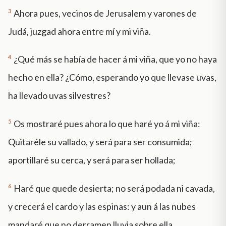
3
Ahora pues, vecinos de Jerusalem y varones de
Judá, juzgad ahora entre mí y mi viña.
4
¿Qué más se había de hacer á mi viña, que yo no haya
hecho en ella? ¿Cómo, esperando yo que llevase uvas,
ha llevado uvas silvestres?
5
Os mostraré pues ahora lo que haré yo á mi viña:
Quitaréle su vallado, y será para ser consumida;
aportillaré su cerca, y será para ser hollada;
6
Haré que quede desierta; no será podada ni cavada,
y crecerá el cardo y las espinas: y aun á las nubes
mandaré que no derramen lluvia sobre ella.