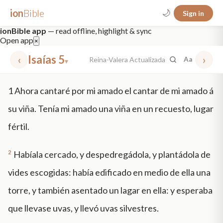
ion
Bible
🌙
Sign in
ionBible app
— read offline, highlight & sync
Open app
×
‹
Isaías 5
›
Reina-Valera Actualizada
Aa
▾
✕
1
Ahora cantaré por mi amado el cantar de mi amado á
mt 5
nt faith
"peace that passeth"
grace -law
su viña. Tenía mi amado una viña en un recuesto, lugar
fértil.
2
Habíala cercado, y despedregádola, y plantádola de
vides escogidas: había edificado en medio de ella una
torre, y también asentado un lagar en ella: y esperaba
que llevase uvas, y llevó uvas silvestres.