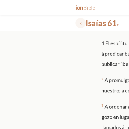
ion
Bible
Isaías 61
‹
▾
✕
1
El espírit
mt 5
nt faith
"peace that passeth"
grace -law
á predicar b
publicar libe
2
A promulga
nuestro; á c
3
A ordenar á
gozo en luga
llamados árbo