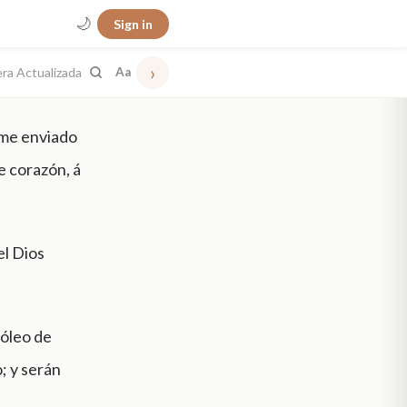
🌙
Sign in
›
era Actualizada
Aa
ame enviado
e corazón, á
el Dios
 óleo de
; y serán