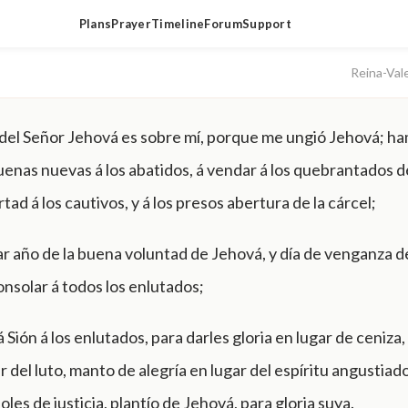
Plans
Prayer
Timeline
Forum
Support
Reina-Val
u del Señor Jehová es sobre mí, porque me ungió Jehová; h
uenas nuevas á los abatidos, á vendar á los quebrantados d
rtad á los cautivos, y á los presos abertura de la cárcel;
r año de la buena voluntad de Jehová, y día de venganza d
onsolar á todos los enlutados;
 Sión á los enlutados, para darles gloria en lugar de ceniza,
r del luto, manto de alegría en lugar del espíritu angustiado
les de justicia, plantío de Jehová, para gloria suya.