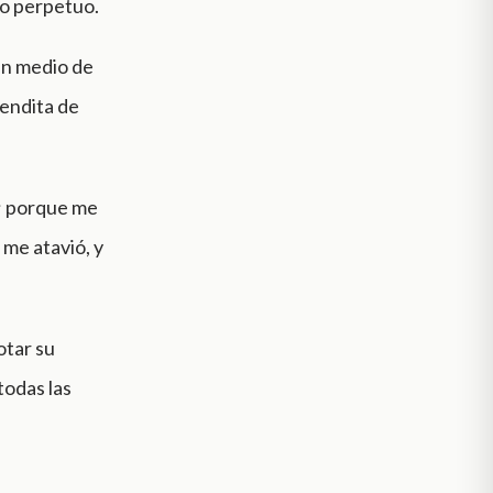
to perpetuo.
 en medio de
bendita de
s; porque me
 me atavió, y
otar su
todas las