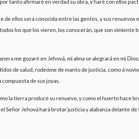
por tanto afirmaré en verdad su obra, y haré con ellos pac
te de ellos será conocida entre las gentes, y sus renuevos
 todos los que los vieren, los conocerán, que son simiente 
anera me gozaré en Jehová, mi alma se alegrará en mi Dio
stidos de salud, rodeóme de manto de justicia, como á novio
a compuesta de sus joyas.
mo la tierra produce su renuevo, y como el huerto hace br
í el Señor Jehová hará brotar justicia y alabanza delante de 