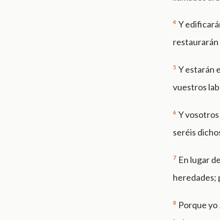
4
Y edificará
restaurarán 
5
Y estarán e
vuestros lab
6
Y vosotros
seréis dichos
7
En lugar d
heredades; p
8
Porque yo 