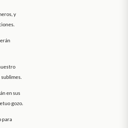
meros, y
ciones.
serán
nuestro
s sublimes.
rán en sus
petuo gozo.
o para