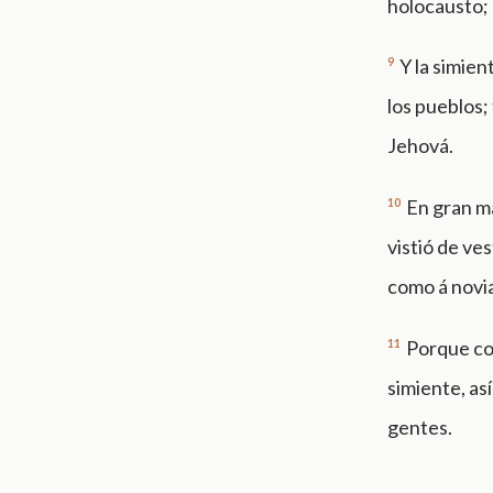
holocausto; 
9
Y la simien
los pueblos;
Jehová.
10
En gran m
vistió de ve
como á novi
11
Porque co
simiente, as
gentes.