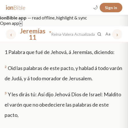
ion
Bible
🌙
Sign in
ionBible app
— read offline, highlight & sync
Open app
×
Jeremías
▾
‹
›
Reina-Valera Actualizada
Aa
11
✕
1
Palabra que fué de Jehová, á Jeremías, diciendo:
mt 5
nt faith
"peace that passeth"
grace -law
2
Oid las palabras de este pacto, y hablad á todo varón
de Judá, y á todo morador de Jerusalem.
3
Y les dirás tú: Así dijo Jehová Dios de Israel: Maldito
el varón que no obedeciere las palabras de este
pacto,